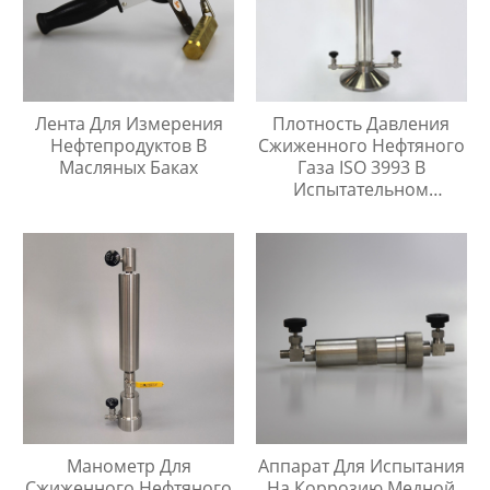
Лента Для Измерения
Плотность Давления
Нефтепродуктов В
Сжиженного Нефтяного
Масляных Баках
Газа ISO 3993 В
Испытательном
Цилиндре Легких
Углеводородов
Манометр Для
Аппарат Для Испытания
Сжиженного Нефтяного
На Коррозию Медной