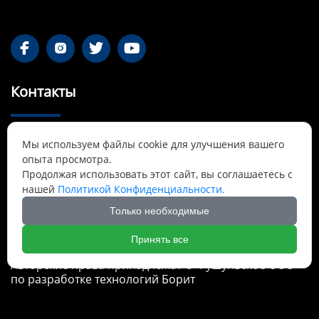




Контакты
55-1 Qianjin Road, район Синьфу, Фушунь,

Мы используем файлы cookie для улучшения вашего
Ляонин
опыта просмотра.
Продолжая использовать этот сайт, вы соглашаетесь с
Cnbrtsummer@gmail.com

нашей
Политикой Конфиденциальности.
Только необходимые
+8613841389007

Принять все
Авторские права принадлежат © Фушуньское ООО
по разработке технологий Борит