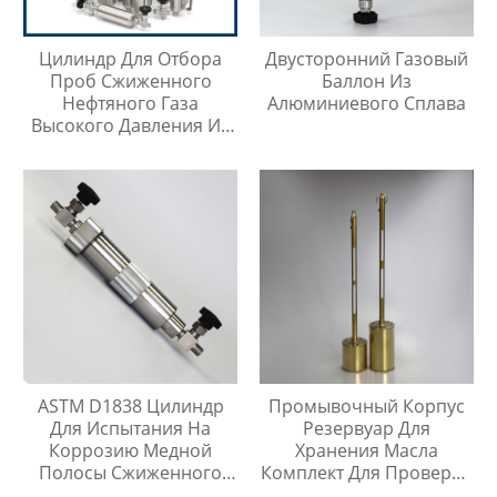
Цилиндр Для Отбора
Двусторонний Газовый
Проб Сжиженного
Баллон Из
Нефтяного Газа
Алюминиевого Сплава
Высокого Давления Из
Нержавеющей Стали
316SS
ASTM D1838 Цилиндр
Промывочный Корпус
Для Испытания На
Резервуар Для
Коррозию Медной
Хранения Масла
Полосы Сжиженного
Комплект Для Проверки
Нефтяного Газа
Температуры Масла