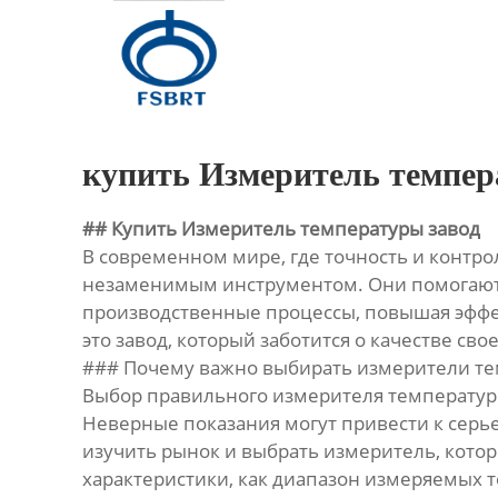
Главная
Продукция
О Нас
купить Измеритель темпер
Новости
## Купить Измеритель температуры завод
В современном мире, где точность и контр
Контакты
незаменимым инструментом. Они помогают н
производственные процессы, повышая эффе
это завод, который заботится о качестве св
### Почему важно выбирать измерители те
Выбор правильного измерителя температуры
Неверные показания могут привести к серь
изучить рынок и выбрать измеритель, кото
характеристики, как диапазон измеряемых т