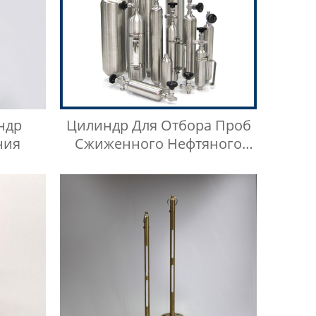
ндр
Цилиндр Для Отбора Проб
ния
Сжиженного Нефтяного
Газа Высокого Давления Из
Нержавеющей Стали 316SS