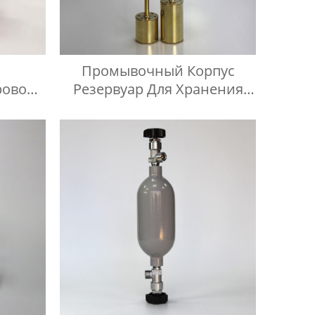
Промывочный Корпус
ровой
Резервуар Для Хранения
ом Из
Масла Комплект Для
и 316
Проверки Температуры
Масла