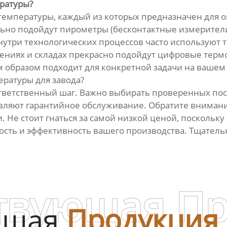
ратуры?
емпературы, каждый из которых предназначен для о
но подойдут пирометры (бесконтактные измерители
внутри технологических процессов часто используют
ениях и складах прекрасно подойдут цифровые терм
 образом подходит для конкретной задачи на вашем 
ратуры для завода?
тветственный шаг. Важно выбирать проверенных пос
ляют гарантийное обслуживание. Обратите внимани
 Не стоит гнаться за самой низкой ценой, поскольку
сть и эффективность вашего производства. Тщательн
твующая П
ющая
Продукция