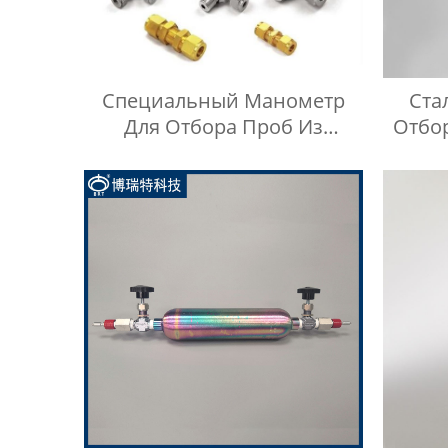
Специальный Манометр
Ста
Для Отбора Проб Из
Отбо
Стальных Цилиндров,
Неф
Включая Тройник Из
Высок
Нержавеющей Стали