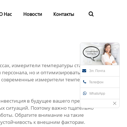
О Нас
Новости
Контакты

ссах, измерители температуры стали
Эл. Почта
 персонала, но и оптимизировать
 современные измерители температуры, –
Телефон
WhatsApp
 инвестиция в будущее вашего предприятия.
ых ситуаций. Поэтому важно тщательно
аботы. Обратите внимание на такие
и устойчивость к внешним факторам.