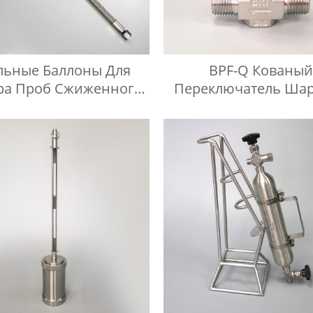
льные Баллоны Для
BPF-Q Кованый
ра Проб Сжиженного
Переключатель Ша
тяного Газа, Шланг
Кран С Наконечник
ого Давления Длиной
Нержавеющей Стал
1 Метр