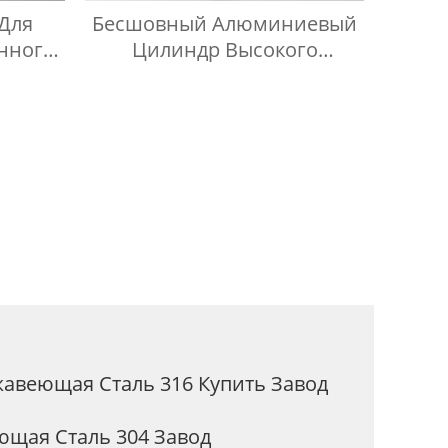
Для
Бесшовный Алюминиевый
нного
Цилиндр Высокого
F Из
Давления Для Газа CO2
али
авеющая Сталь 316 Купить Завод
щая Сталь 304 Завод