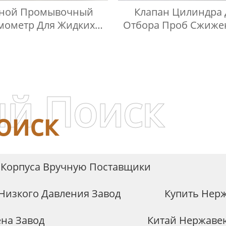
чной Промывочный
Клапан Цилиндра 
мометр Для Жидких
Отбора Проб Сжиже
Нефтепродуктов
Нефтяного Газа BP
Нержавеющей Ст
й Поиск
оиск
 Корпуса Вручную Поставщики
Низкого Давления Завод
Купить Нерж
на Завод
Китай Нержавею