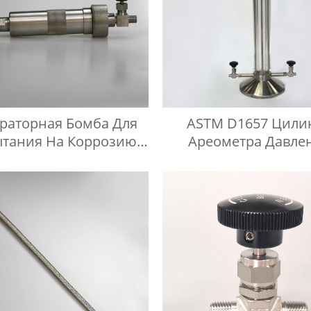
раторная Бомба Для
ASTM D1657 Цили
тания На Коррозию
Ареометра Давле
Медных Полос