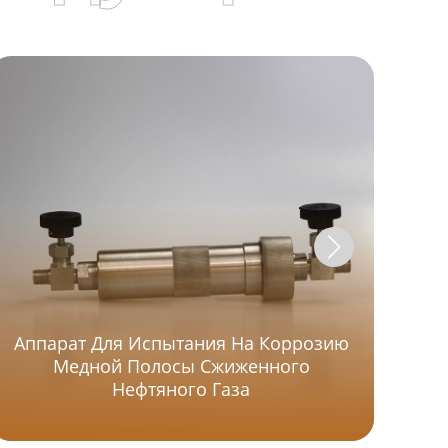
Аппарат Для Испытания На Коррозию
Ст
Медной Полосы Сжиженного
Сж
Нефтяного Газа
В