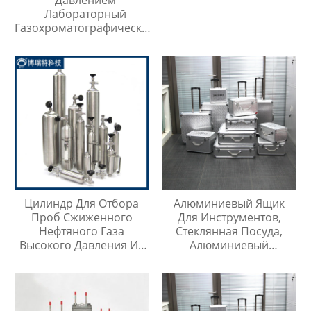
Лабораторный
Газохроматографический
Контейнер Для Проб
Цилиндр Для Отбора
Алюминиевый Ящик
Проб Сжиженного
Для Инструментов,
Нефтяного Газа
Стеклянная Посуда,
Высокого Давления Из
Алюминиевый
Нержавеющей Стали
Защитный Чехол
316SS