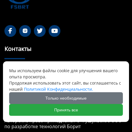




Контакты
55-1 Qianjin Road, район Синьфу, Фушунь,

Мы используем файлы cookie для улучшения вашего
Ляонин
опыта просмотра.
Продолжая использовать этот сайт, вы соглашаетесь с
Cnbrtsummer@gmail.com

нашей
Политикой Конфиденциальности.
Только необходимые
+8613841389007

Принять все
Авторские права принадлежат © Фушуньское ООО
по разработке технологий Борит