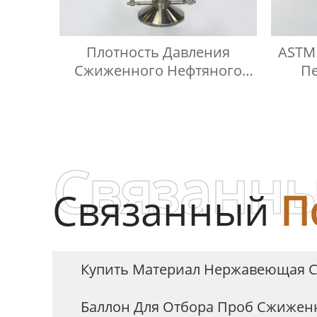
Плотность Давления
ASTM
Сжиженного Нефтяного
П
Газа ISO 3993 В
Дав
Испытательном Цилиндре
Легких Углеводородов
Связанны
Связанный
П
Купить Материал Нержавеющая Ст
Баллон Для Отбора Проб Сжиженн