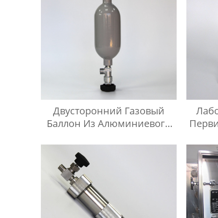
Двусторонний Газовый
Лаб
Баллон Из Алюминиевого
Перви
Сплава
В