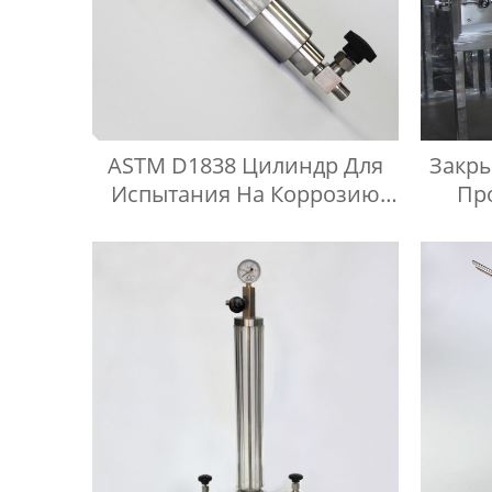
ASTM D1838 Цилиндр Для
Закр
Испытания На Коррозию
Пр
Медной Полосы
Инди
Сжиженного Нефтяного
Газа