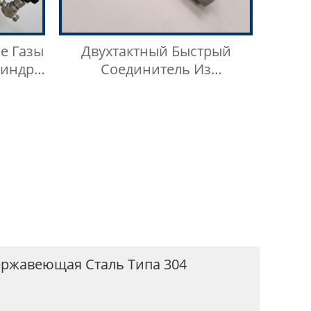
е Газы
Двухтактный Быстрый
линдр
Соединитель Из
б
Нержавеющей Стали 304, 15
ного
МПа
ржавеющая Сталь Типа 304