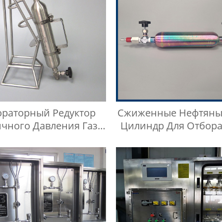
ораторный Редуктор
Сжиженные Нефтяны
чного Давления Газа
Цилиндр Для Отбора
ысокой Чистоты
Swagelok