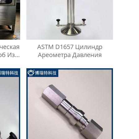
ческая
ASTM D1657 Цилиндр
об Из
Ареометра Давления
анения
бой