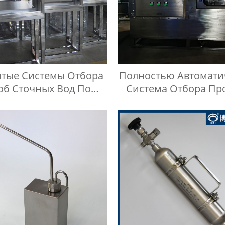
ытые Системы Отбора
Полностью Автомати
об Сточных Вод По
Система Отбора Пр
видуальному Заказу
Резервуаров Для Хр
Жидкостей На Лю
Высоте