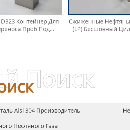
 D323 Контейнер Для
Сжиженные Нефтяны
ереноса Проб Под
(LP) Бесшовный Ци
лением Паров Reid
Для Отбора Про
Сжиженного Нефтя
Газа
й Поиск
оиск
аль Aisi 304 Производитель
Не
ого Нефтяного Газа