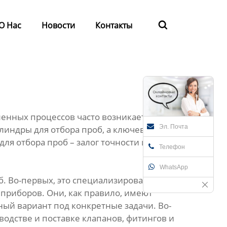
О Нас
Новости
Контакты

енных процессов часто возникает
Эл. Почта
илиндры для отбора проб, а ключевым
я отбора проб – залог точности и
Телефон
WhatsApp
б. Во-первых, это специализированные
приборов. Они, как правило, имеют
ый вариант под конкретные задачи. Во-
одстве и поставке клапанов, фитингов и