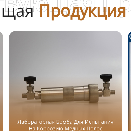
твующая П
ющая
Продукция
Лабораторная Бомба Для Испытания
На Коррозию Медных Полос