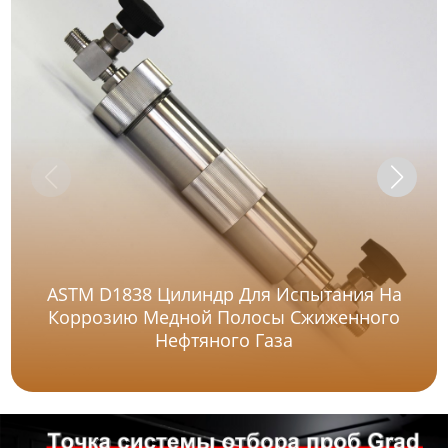
ASTM D1838 Цилиндр Для Испытания На
Коррозию Медной Полосы Сжиженного
Нефтяного Газа