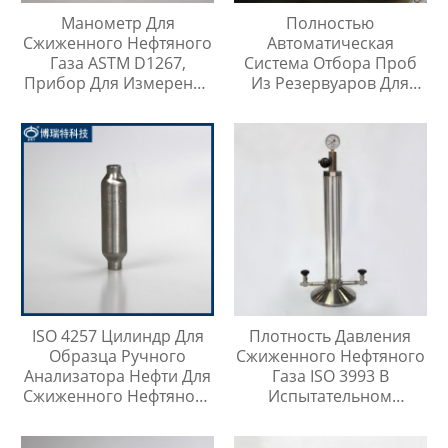
Манометр Для
Полностью
Сжиженного Нефтяного
Автоматическая
Газа ASTM D1267,
Система Отбора Проб
Прибор Для Измерения
Из Резервуаров Для
Давления Паров
Хранения Жидкостей На
Любой Высоте
ISO 4257 Цилиндр Для
Плотность Давления
Образца Ручного
Сжиженного Нефтяного
Анализатора Нефти Для
Газа ISO 3993 В
Сжиженного Нефтяного
Испытательном
Газа
Цилиндре Легких
Углеводородов