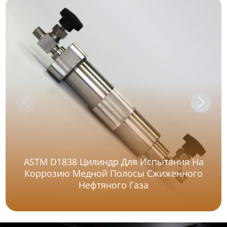
ASTM D1838 Цилиндр Для Испытания На
Коррозию Медной Полосы Сжиженного
Нефтяного Газа