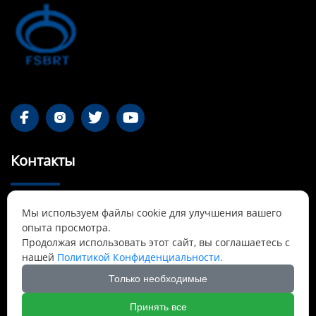




Контакты
55-1 Qianjin Road, район Синьфу, Фушунь,

Мы используем файлы cookie для улучшения вашего
Ляонин
опыта просмотра.
Продолжая использовать этот сайт, вы соглашаетесь с
Cnbrtsummer@gmail.com

нашей
Политикой Конфиденциальности.
Только необходимые
+8613841389007

Принять все