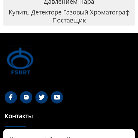
Давлением Пара
Купить Детекторе Газовый Хроматограф
Поставщик




Контакты
55-1 Qianjin Road, район Синьфу, Фушунь,
