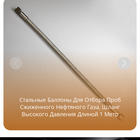
Стальные Баллоны Для Отбора Проб
Сжиженного Нефтяного Газа, Шланг
Высокого Давления Длиной 1 Метр