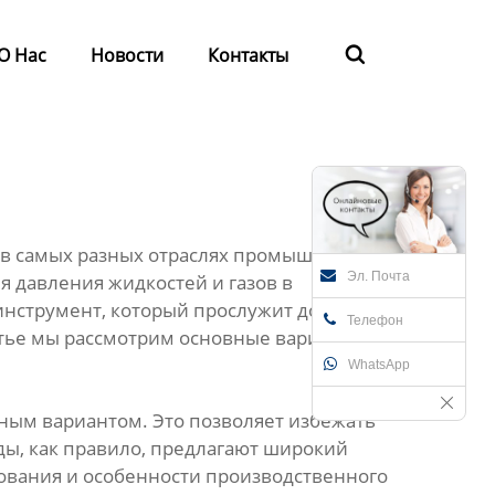
О Нас
Новости
Контакты

в самых разных отраслях промышленности,
Эл. Почта
 давления жидкостей и газов в
инструмент, который прослужит долго и
Телефон
атье мы рассмотрим основные варианты и на
WhatsApp
ным вариантом. Это позволяет избежать
ды, как правило, предлагают широкий
бования и особенности производственного