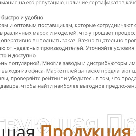
мание на его репутацию, наличие сертификатов качес
 быстро и удобно
орам и оптовым поставщикам, которые сотрудничают
 различных марок и моделей, что упрощает процес
ет оперативно выполнить заказ. Важно тщательно пр
цию от надежных производителей. Уточняйте условия 
то и доступно
чень популярной. Многие заводы и дистрибьюторы им
 выходя из офиса. Маркетплейсы также предлагают 
ывы, проверяйте рейтинг и убедитесь в том, что пр
одавцов, чтобы найти наиболее выгодное предложен
твующая П
ющая
Продукция