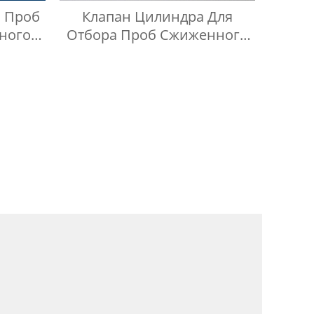
 Проб
Клапан Цилиндра Для
ного
Отбора Проб Сжиженного
ния Из
Нефтяного Газа BPF Из
 316SS
Нержавеющей Стали