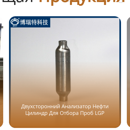
Двухсторонний Анализатор Нефти
Цилиндр Для Отбора Проб LGP