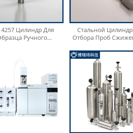
 4257 Цилиндр Для
Стальной Цилиндр
Образца Ручного
Отбора Проб Сжиже
лизатора Нефти Для
Нефтяного Газа 
женного Нефтяного
Нержавеющей Стали
Газа
Тип Кнопки Быстр
Соединителя