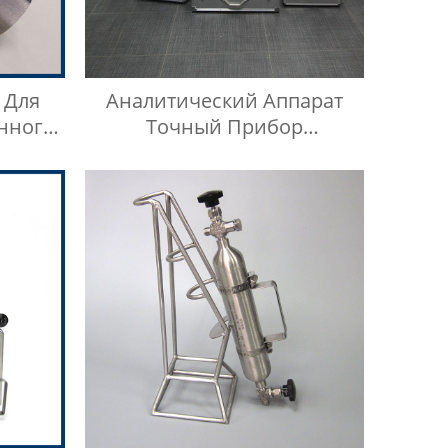
 Для
Аналитический Аппарат
нного
Точный Прибор
Из
Алюминиевый Корпус
 304,
ого