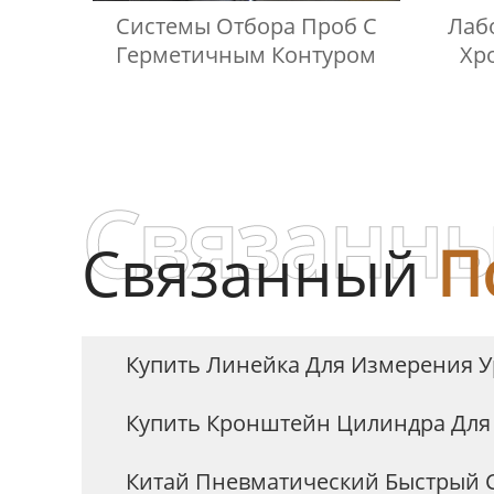
Системы Отбора Проб С
Лаб
Герметичным Контуром
Хр
Ко
Кон
Жид
Связанны
Связанный
П
Купить Линейка Для Измерения 
Купить Кронштейн Цилиндра Для
Китай Пневматический Быстрый 