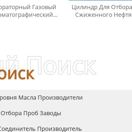
ораторный Газовый
Цилиндр Для Отбора
оматографический
Сжиженного Нефтя
нтейнер Для Проб
Газа Высокого Давле
тейнер Для Газа И
Нержавеющей Стали
кой Среды Игла Для
Инъекций
й Поиск
оиск
Уровня Масла Производители
 Отбора Проб Заводы
Соединитель Производитель