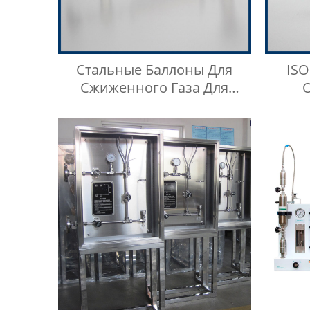
Стальные Баллоны Для
ISO
Сжиженного Газа Для
Отбора Проб Сжиженного
Ана
Нефтяного Газа
Сжи