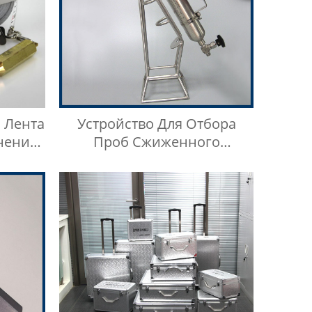
 Лента
Устройство Для Отбора
нения
Проб Сжиженного
ометра
Нефтяного Газа Из
Нержавеющей Стали 316