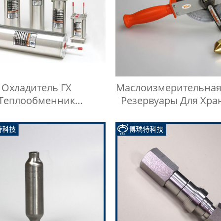
Охладитель ГХ
Маслоизмерительная
Теплообменник
Резервуары Для Хра
ефтехимическое
Линия Ручного Ман
дование Охладитель
Воды