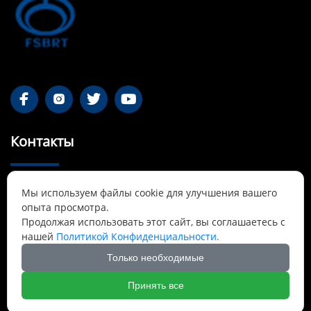




Контакты
55-1 Qianjin Road, район Синьфу, Фушунь,

Мы используем файлы cookie для улучшения вашего
Ляонин
опыта просмотра.
Продолжая использовать этот сайт, вы соглашаетесь с
Cnbrtsummer@gmail.com

нашей
Политикой Конфиденциальности.
Только необходимые
+8613841389007

Принять все
Авторские права принадлежат © Фушуньское ООО