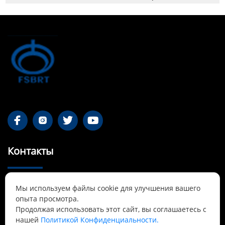




Контакты
55-1 Qianjin Road, район Синьфу, Фушунь,

Мы используем файлы cookie для улучшения вашего
Ляонин
опыта просмотра.
Продолжая использовать этот сайт, вы соглашаетесь с
Cnbrtsummer@gmail.com

нашей
Политикой Конфиденциальности.