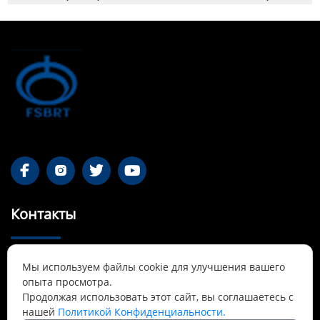




Контакты
55-1 Qianjin Road, район Синьфу, Фушунь,

Мы используем файлы cookie для улучшения вашего
Ляонин
опыта просмотра.
Продолжая использовать этот сайт, вы соглашаетесь с
Cnbrtsummer@gmail.com

нашей
Политикой Конфиденциальности.