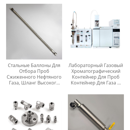
Любой Высоте
Углеводородов
Стальные Баллоны Для
Лабораторный Газовый
Отбора Проб
Хроматографический
Сжиженного Нефтяного
Контейнер Для Проб
Газа, Шланг Высокого
Контейнер Для Газа И
Давления Длиной 1
Жидкой Среды Игла Для
Метр
Инъекций