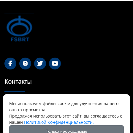




Контакты
55-1 Qianjin Road, район Синьфу, Фушунь,

Мы используем файлы cookie для улучшения вашего
Ляонин
опыта просмотра.
Продолжая использовать этот сайт, вы соглашаетесь с
Cnbrtsummer@gmail.com

нашей
Политикой Конфиденциальности.
Только необходимые
+8613841389007