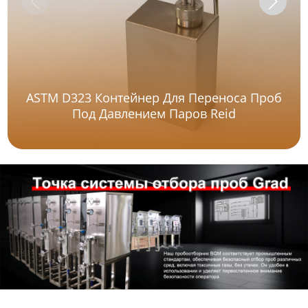
ASTM D323 Контейнер Для Переноса Проб
Под Давлением Паров Reid