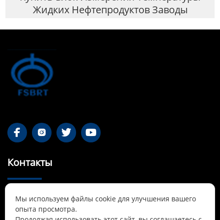
Жидких Нефтепродуктов Заводы




Контакты
55-1 Qianjin Road, район Синьфу, Фушунь,

Мы используем файлы cookie для улучшения вашего
Ляонин
опыта просмотра.
Продолжая использовать этот сайт, вы соглашаетесь с