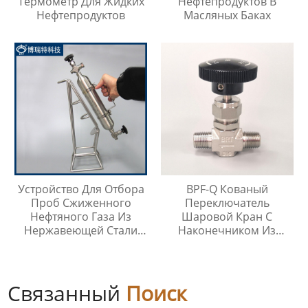
Термометр Для Жидких
Нефтепродуктов В
Нефтепродуктов
Масляных Баках
Устройство Для Отбора
BPF-Q Кованый
Проб Сжиженного
Переключатель
Нефтяного Газа Из
Шаровой Кран С
Нержавеющей Стали
Наконечником Из
316
Нержавеющей Стали
316
Связанный
Поиск