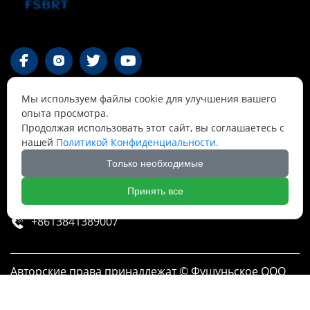




Мы используем файлы cookie для улучшения вашего
Контакты
опыта просмотра.
Продолжая использовать этот сайт, вы соглашаетесь с
нашей
Политикой Конфиденциальности.
55-1 Qianjin Road, район Синьфу, Фушунь,

Ляонин
Только необходимые
Cnbrtsummer@gmail.com

Принять все
+8613841389007

Авторские права принадлежат © Фушуньское ООО
по разработке технологий Борит