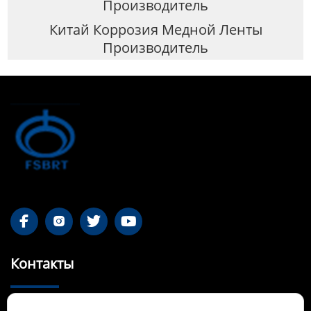
Производитель
Китай Коррозия Медной Ленты
Производитель




Контакты
55-1 Qianjin Road, район Синьфу, Фушунь,
