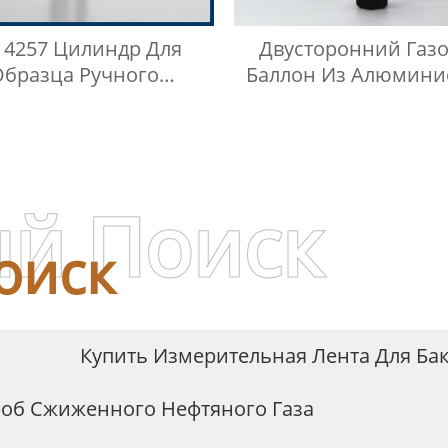
 4257 Цилиндр Для
Двусторонний Газ
Образца Ручного
Баллон Из Алюмини
лизатора Нефти Для
Сплава
женного Нефтяного
Газа
й Поиск
оиск
Купить Измерительная Лента Для Ба
роб Сжиженного Нефтяного Газа