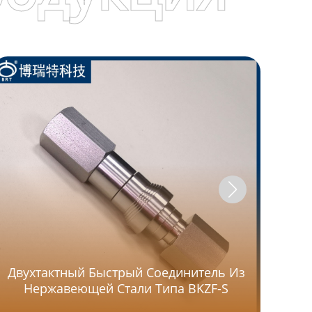
Двухтактный Быстрый Соединитель Из
Нержавеющей Стали Типа BKZF-S