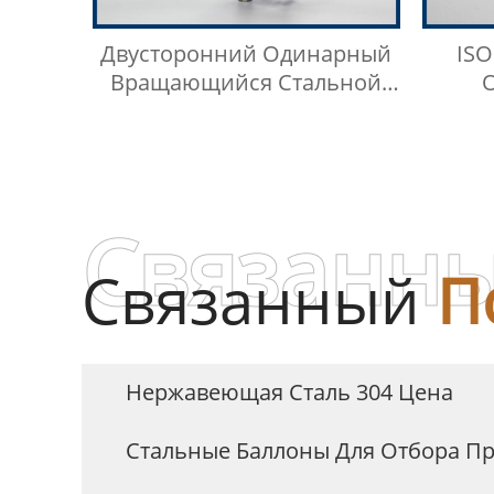
Двусторонний Одинарный
ISO
Вращающийся Стальной
Цилиндр Для Отбора Проб
Ана
Сжи
Связанны
Связанный
П
Нержавеющая Сталь 304 Цена
Стальные Баллоны Для Отбора П