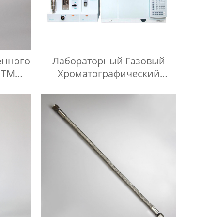
енного
Лабораторный Газовый
STM
Хроматографический
ля
Контейнер Для Проб
 Паров
Контейнер Для Газа И
Жидкой Среды Игла Для
Инъекций