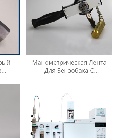
рый
Манометрическая Лента
з
Для Бензобака С
04, 15
Дизельным Маслом