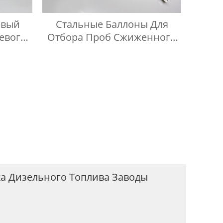
овый
Стальные Баллоны Для
евого
Отбора Проб Сжиженного
Нефтяного Газа, Шланг
Высокого Давления Длиной
1 Метр
ка Дизельного Топлива Заводы