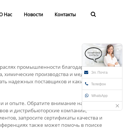
О Нас
Новости
Контакты

траслях промышленности благодаря своей
Эл. Почта
да, химические производства и медицинское
кать надежных поставщиков и какие факторы
Телефон
WhatsApp
ии и опыте. Обратите внимание на крупные
вов и дистрибьюторские компании,
ентов, запросите сертификаты качества и
нференциях также может помочь в поиске