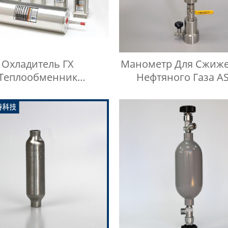
Охладитель ГХ
Манометр Для Сжиж
Теплообменник
Нефтяного Газа A
ефтехимическое
D1267, Прибор Д
дование Охладитель
Измерения Давления
Воды