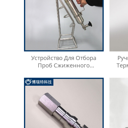
Устройство Для Отбора
Ру
Проб Сжиженного
Тер
Нефтяного Газа Из
Нержавеющей Стали 316