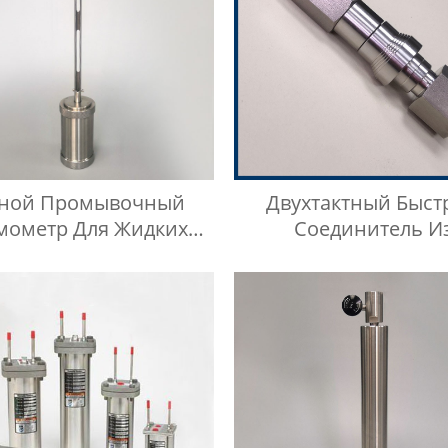
чной Промывочный
Двухтактный Быст
мометр Для Жидких
Соединитель И
Нефтепродуктов
Нержавеющей Стали 3
МПа