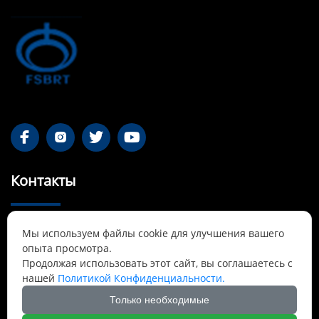




Контакты
55-1 Qianjin Road, район Синьфу, Фушунь,

Мы используем файлы cookie для улучшения вашего
Ляонин
опыта просмотра.
Продолжая использовать этот сайт, вы соглашаетесь с
Cnbrtsummer@gmail.com

нашей
Политикой Конфиденциальности.
Только необходимые
+8613841389007
