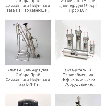
Отбора Проб
Анализатор Нефти
Сжиженного Нефтяного
Цилиндр Для Отбора
Газа Из Нержавеющей
Проб LGP
Стали 304, Тип Кнопки
Быстрого Соединителя
Клапан Цилиндра Для
Охладитель ГХ
Отбора Проб
Теплообменник
Сжиженного Нефтяного
Нефтехимическое
Газа BPF Из
Оборудование
Нержавеющей Стали
Охладитель Воды