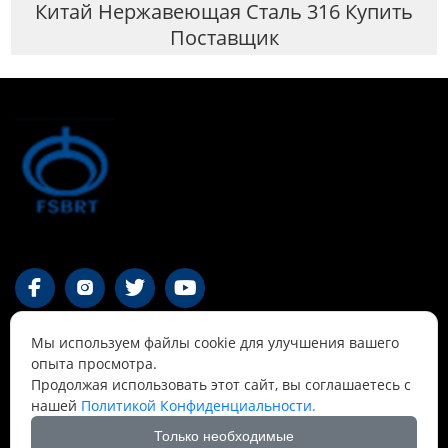
Китай Нержавеющая Сталь 316 Купить
Поставщик




Мы используем файлы cookie для улучшения вашего
Контакты
опыта просмотра.
Продолжая использовать этот сайт, вы соглашаетесь с
нашей
Политикой Конфиденциальности.
55-1 Qianjin Road, район Синьфу, Фушунь,

Ляонин
Только необходимые