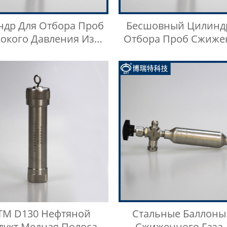
ндр Для Отбора Проб
Бесшовный Цилинд
окого Давления Из
Отбора Проб Сжиже
ржавеющей Стали
Нефтяного Газ
TM D130 Нефтяной
Стальные Баллоны
дукт Медная Полоса
Сжиженного Газа 