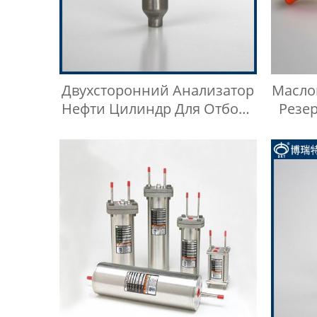
Двухсторонний Анализатор
Масло
Нефти Цилиндр Для Отбора
Резе
Проб LGP
Линия