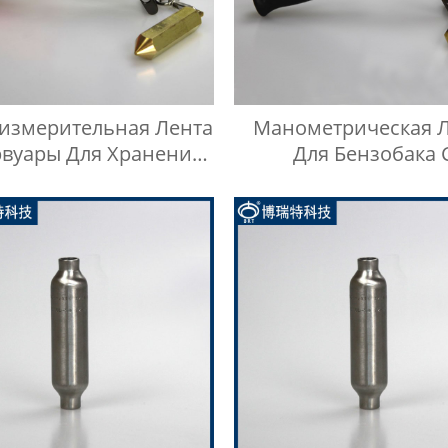
измерительная Лента
Манометрическая 
рвуары Для Хранения
Для Бензобака 
 Ручного Манометра
Дизельным Масл