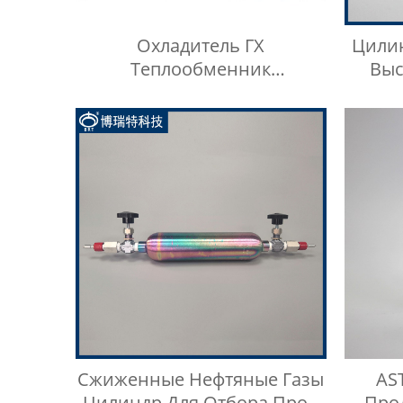
Охладитель ГХ
Цили
Теплообменник
Выс
Нефтехимическое
Не
Оборудование Охладитель
Воды
Сжиженные Нефтяные Газы
AS
Цилиндр Для Отбора Проб
Про