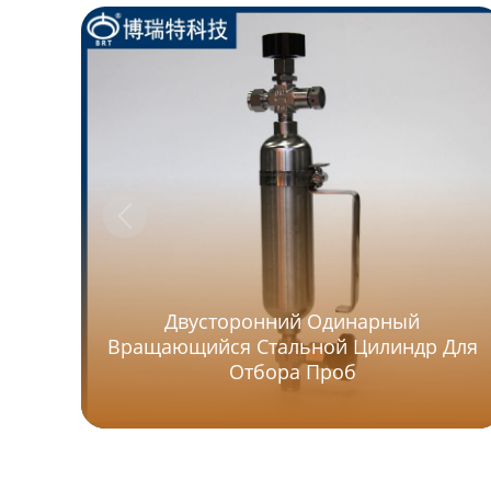
Двусторонний Одинарный
Вращающийся Стальной Цилиндр Для
Отбора Проб