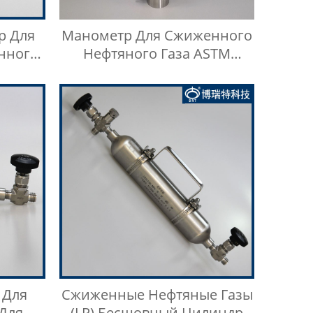
р Для
Манометр Для Сжиженного
нного
Нефтяного Газа ASTM
а
D1267, Прибор Для
Измерения Давления Паров
 Для
Сжиженные Нефтяные Газы
Для
(LP) Бесшовный Цилиндр