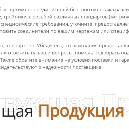
 ассортимент соединителей быстрого монтажа разли
 тройники, с резьбой различных стандартов (метрич
сть специфические требования, уточните, предоставл
отовить соединители по вашим чертежам или специ
ц, это партнер. Убедитесь, что компания предостав
ли ответить на ваши вопросы, помочь подобрать по
акже обратите внимание на условия поставки и гара
видетельствуют о надежности поставщика.
твующая П
ющая
Продукция