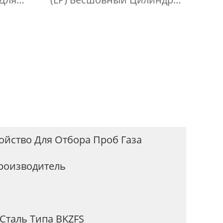
нного
Для Отбора Проб
а
Сжиженного Нефтяного
Газа
ойство Для Отбора Проб Газа
роизводитель
таль Типа BKZFS