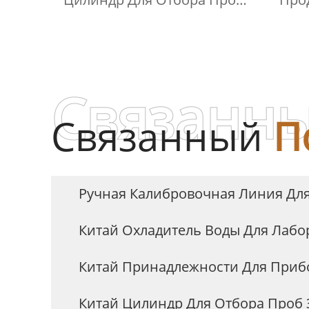
Swagelok
Корр
Связанны
Связанный
П
Ручная Калибровочная Линия Для
Китай Охладитель Воды Для Лаб
Китай Принадлежности Для Приб
Китай Цилиндр Для Отбора Проб 