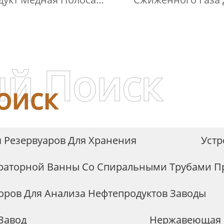
озионный Сосуд Под
Отбора Проб Сжиже
Давлением
Нефтяного Газ
й Поиск
оиск
 Резервуаров Для Хранения
Устр
ораторной Ванны Со Спиральными Трубами П
оров Для Анализа Нефтепродуктов Заводы
Завод
Нержавеющая С