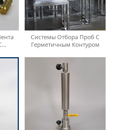
Лента
Системы Отбора Проб С
С
Герметичным Контуром
ом