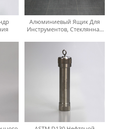
ндр
Алюминиевый Ящик Для
ния
Инструментов, Стеклянная
Посуда, Алюминиевый
Защитный Чехол
енного
ASTM D130 Нефтяной