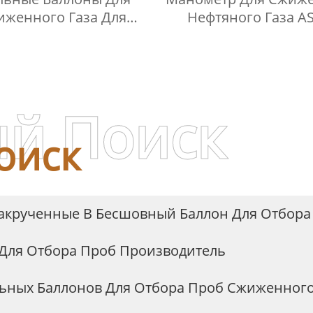
иженного Газа Для
Нефтяного Газа A
ра Проб Сжиженного
D1267, Прибор Д
Нефтяного Газа
Измерения Давления
й Поиск
оиск
акрученные В Бесшовный Баллон Для Отбора
Для Отбора Проб Производитель
ьных Баллонов Для Отбора Проб Сжиженного