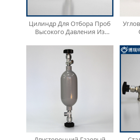
Цилиндр Для Отбора Проб
Угло
Высокого Давления Из
Нержавеющей Стали
Нерж
Двусторонний Газовый
Ста