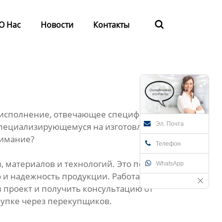
О Нас
Новости
Контакты

ое исполнение, отвечающее специфическим
Эл. Почта
 специализирующемуся на изготовлении
нимание?
Телефон
 материалов и технологий. Это позволяет
WhatsApp
 и надежность продукции. Работая
в проект и получить консультацию от
окупке через перекупщиков.