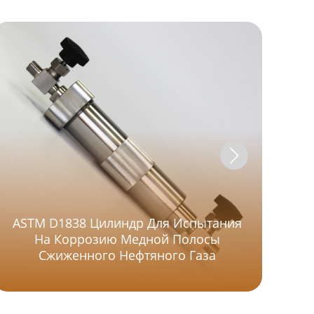
ASTM D1838 Цилиндр Для Испытания
Ап
На Коррозию Медной Полосы
Сжиженного Нефтяного Газа