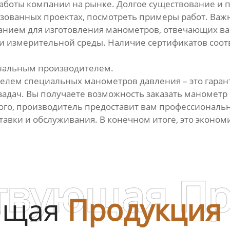
работы компании на рынке. Долгое существование и 
зованных проектах, посмотреть примеры работ. Важ
нием для изготовления манометров, отвечающих в
и измерительной среды. Наличие сертификатов соотв
ональным производителем.
елем специальных манометров давления – это гаран
задач. Вы получаете возможность заказать манометр
того, производитель предоставит вам профессионал
оставки и обслуживания. В конечном итоге, это эконо
твующая П
ющая
Продукция