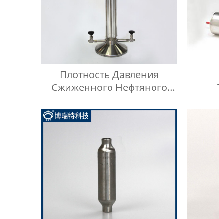
Плотность Давления
Сжиженного Нефтяного
Газа ISO 3993 В
Н
Испытательном Цилиндре
Обору
Легких Углеводородов