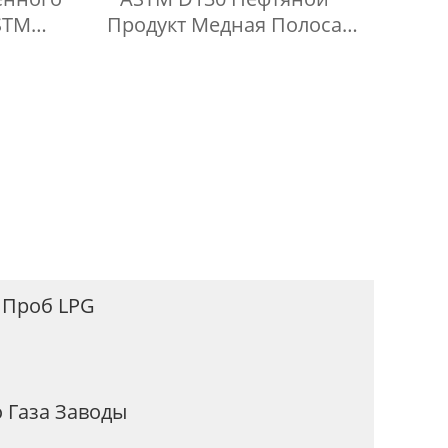
STM
Продукт Медная Полоса
ля
Коррозионный Сосуд Под
 Паров
Давлением
 Проб LPG
 Газа Заводы