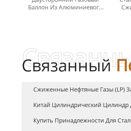
Баллон Из Алюминиевого
Сж
Сплава
Отбо
Связанны
Связанный
П
Сжиженные Нефтяные Газы (LP) З
Китай Цилиндрический Цилиндр 
Купить Принадлежности Для Стал