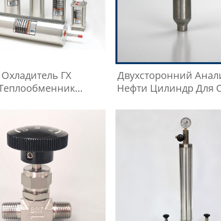
Охладитель ГХ
Двухсторонний Анал
Теплообменник
Нефти Цилиндр Для 
ефтехимическое
Проб LGP
дование Охладитель
Воды