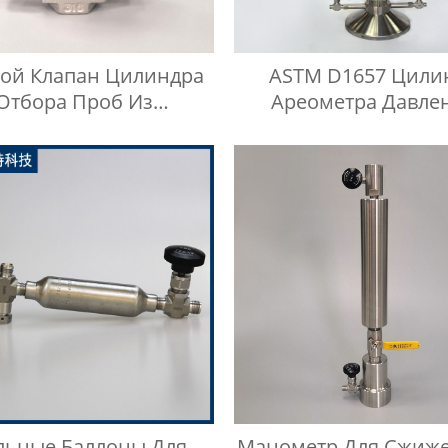
вой Клапан Цилиндра
ASTM D1657 Цили
Отбора Проб Из
Ареометра Давле
авеющей Стали 316
льные Баллоны Для
Манометр Для Сжиж