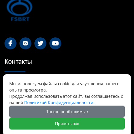




Контакты
55-1 Qianjin Road, район Синьфу, Фушунь,

Мы используем файлы cookie для улучшения вашего
Ляонин
опыта просмотра.
Продолжая использовать этот сайт, вы соглашаетесь с
Cnbrtsummer@gmail.com

нашей
Политикой Конфиденциальности.
Только необходимые
+8613841389007

Принять все