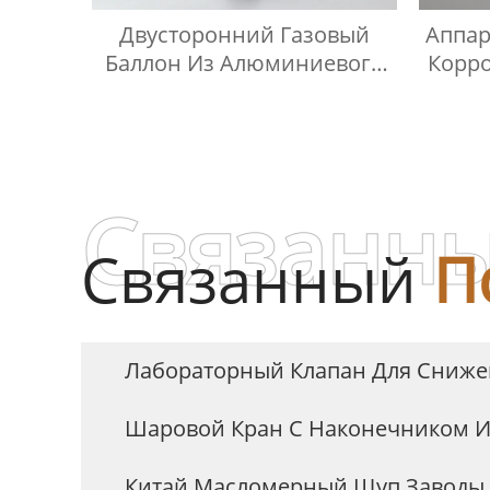
Двусторонний Газовый
Аппар
Баллон Из Алюминиевого
Корр
Сплава
Сжи
Связанны
Связанный
П
Лабораторный Клапан Для Сниже
Шаровой Кран С Наконечником И
Китай Масломерный Щуп Заводы