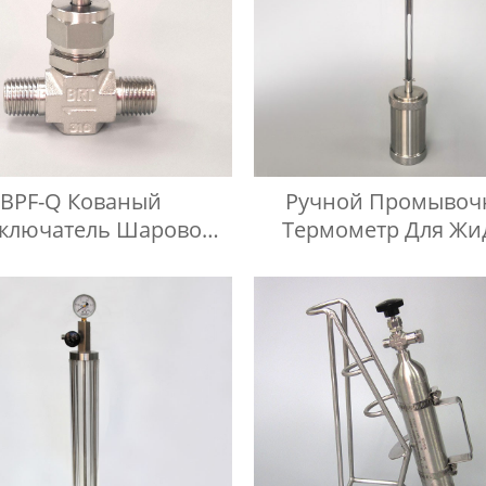
BPF-Q Кованый
Ручной Промывоч
ключатель Шаровой
Термометр Для Жи
 С Наконечником Из
Нефтепродукто
авеющей Стали 316