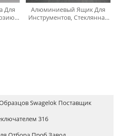
а Для
Алюминиевый Ящик Для
розию
Инструментов, Стеклянная
Посуда, Алюминиевый
Защитный Чехол
 Образцов Swagelok Поставщик
еключателем 316
ля Отбора Проб Завод