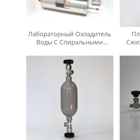
Лабораторный Охладитель
Пл
Воды С Спиральными
Сжи
Трубами
Испы
Лег