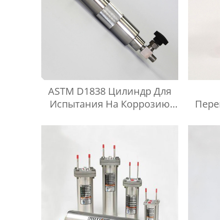
ASTM D1838 Цилиндр Для
Испытания На Коррозию
Пере
Медной Полосы
Кран
Сжиженного Нефтяного
Нерж
Газа