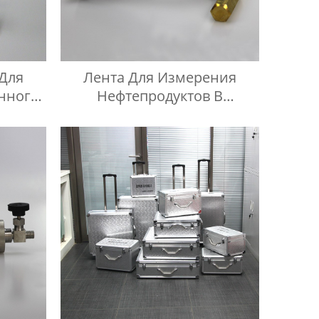
Для
Лента Для Измерения
нного
Нефтепродуктов В
F Из
Масляных Баках
али