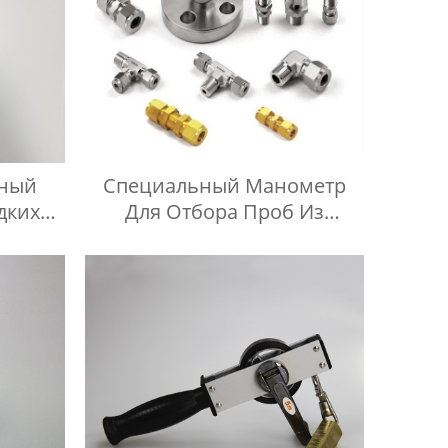
ный
Специальный Манометр
дких
Для Отбора Проб Из
в
Стальных Цилиндров,
Включая Тройник Из
Нержавеющей Стали