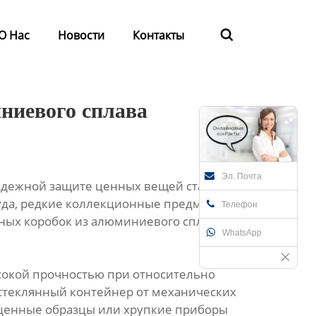
О Нас
Новости
Контакты

ниевого сплава
Эл. Почта
надежной защите ценных вещей становится
осуда, редкие коллекционные предметы или
Телефон
ых коробок из алюминиевого сплава для
WhatsApp
сокой прочностью при относительно
 стеклянный контейнер от механических
 ценные образцы или хрупкие приборы