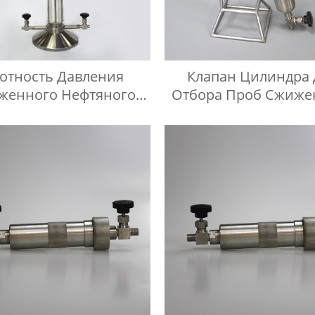
отность Давления
Клапан Цилиндра 
женного Нефтяного
Отбора Проб Сжиже
Газа ISO 3993 В
Нефтяного Газа BP
тательном Цилиндре
Нержавеющей Ст
ких Углеводородов