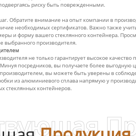
 подвергаясь риску быть поврежденными.
шаг. Обратите внимание на опыт компании в произво
личие необходимых сертификатов. Важно также учит
меры и форму вашего стеклянного контейнера. Просм
ме выбранного производителя.
дителем
зводителя не только гарантирует высокое качество
а. Минуя посредников, вы получаете более выгодную 
 производителем, вы можете быть уверены в соблюде
оробки из алюминиевого сплава напрямую у производи
х стеклянных контейнеров.
твующая П
ющая
Продукция