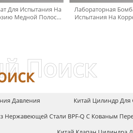
ат Для Испытания На
Лабораторная Бомб
озию Медной Полосы
Испытания На Кор
женного Нефтяного
Медных Полос
Газа
й Поиск
оиск
ния Давления
Китай Цилиндр Для
з Нержавеющей Стали BPF-Q С Кованым Пер
Китай Клапан Цилиндра Д