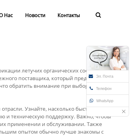
О Нас
Новости
Контакты

фикации летучих органических соединений
Эл. Почта
дежного поставщика, который предложит не
 что обратить внимание при выборе
Телефон
WhatsApp
отрасли. Узнайте, насколько быстро и
ию и техническую поддержку. Важно, чтобы
, их применении и обслуживании. Также
большим опытом обычно лучше знакомы с