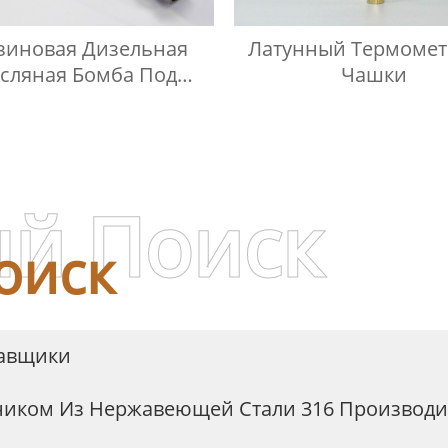
зиновая Дизельная
Латунный Термомет
сляная Бомба Под
Чашки
Давлением
й Поиск
оиск
тавщики
ником Из Нержавеющей Стали 316 Производи