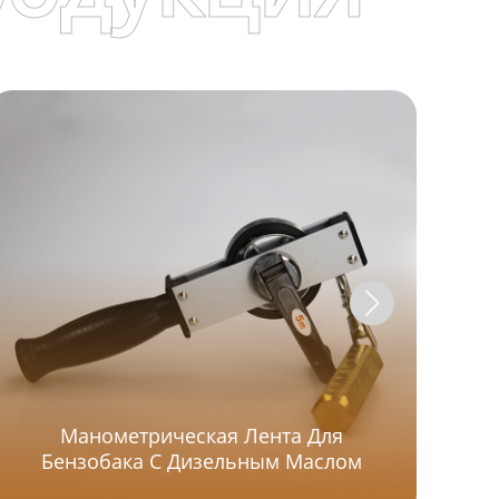
Сжи
Манометрическая Лента Для
Д
Бензобака С Дизельным Маслом