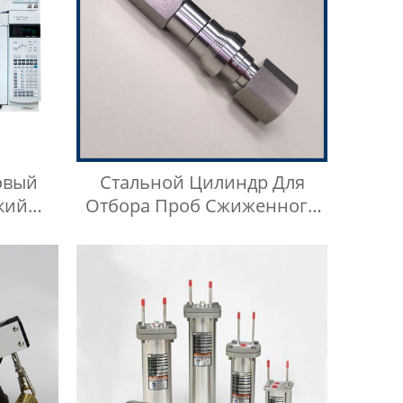
овый
Стальной Цилиндр Для
кий
Отбора Проб Сжиженного
роб
Нефтяного Газа Из
за И
Нержавеющей Стали 304,
 Для
Тип Кнопки Быстрого
Соединителя