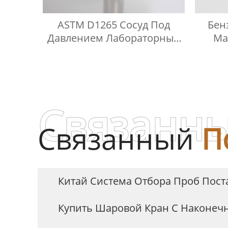
ASTM D1265 Сосуд Под
Бен
Давлением Лабораторный
Ма
Газохроматографический
Контейнер Для Проб
Связанны
Связанный
П
Китай Система Отбора Проб Пос
Купить Шаровой Кран С Наконеч