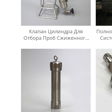
Клапан Цилиндра Для
Полно
Отбора Проб Сжиженного
Сист
Нефтяного Газа BPF Из
Резер
Нержавеющей Стали
Жи