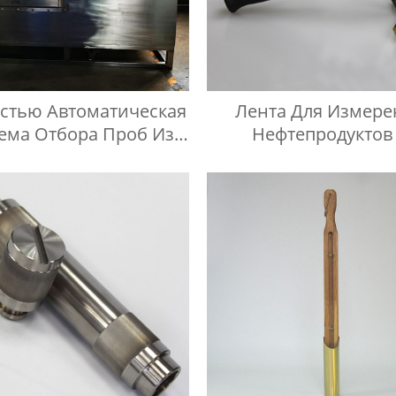
стью Автоматическая
Лента Для Измере
ема Отбора Проб Из
Нефтепродуктов
вуаров Для Хранения
Масляных Бака
дкостей На Любой
Высоте