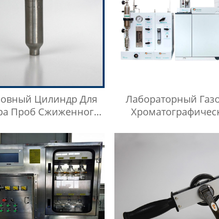
овный Цилиндр Для
Лабораторный Газ
ра Проб Сжиженного
Хроматографичес
Нефтяного Газа
Контейнер Для П
Контейнер Для Га
Жидкой Среды Игла
Инъекций