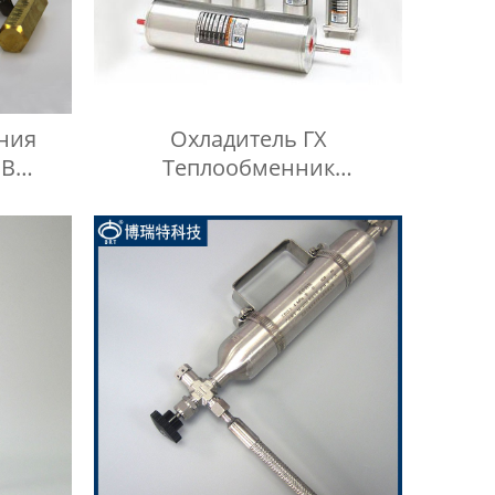
ния
Охладитель ГХ
 В
Теплообменник
х
Нефтехимическое
Оборудование Охладитель
Воды