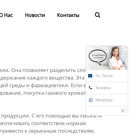
О Нас
Новости
Контакты

мии. Она позволяет разделить сложные
Эл. Почта
держание каждого вещества. Эта методика
щей среды и фармацевтики. Если вашему
Телефон
ование, покупка газового хроматографа
WhatsApp
й продукции. С его помощью вы сможете
беспечивать соответствие нормам
т привести к серьезным последствиям.