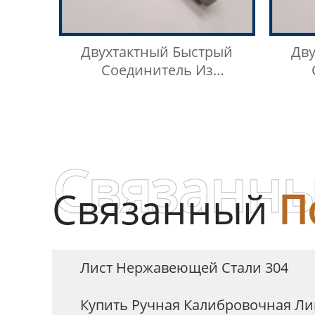
Двухтактный Быстрый
Дв
Соединитель Из
Нержавеющей Стали 304, 15
Нерж
МПа
Связанны
Связанный
П
Лист Нержавеющей Стали 304
Купить Ручная Калибровочная Ли