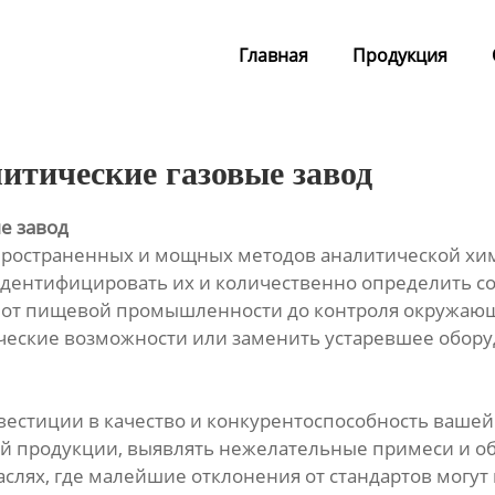
Главная
Продукция
итические газовые завод
е завод
спространенных и мощных методов аналитической хи
дентифицировать их и количественно определить со
х, от пищевой промышленности до контроля окружаю
еские возможности или заменить устаревшее оборуд
нвестиции в качество и конкурентоспособность ваше
вой продукции, выявлять нежелательные примеси и о
раслях, где малейшие отклонения от стандартов могу