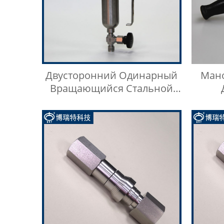
Двусторонний Одинарный
Мано
Вращающийся Стальной
Цилиндр Для Отбора Проб
Д