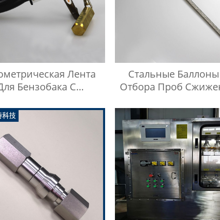
метрическая Лента
Стальные Баллоны
Для Бензобака С
Отбора Проб Сжиже
изельным Маслом
Нефтяного Газа, Ш
Высокого Давления 
1 Метр