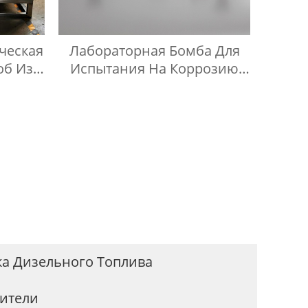
ческая
Лабораторная Бомба Для
об Из
Испытания На Коррозию
анения
Медных Полос
бой
ка Дизельного Топлива
дители