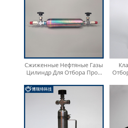
Сжиженные Нефтяные Газы
Кл
Цилиндр Для Отбора Проб
Отбо
Swagelok
Неф
Не