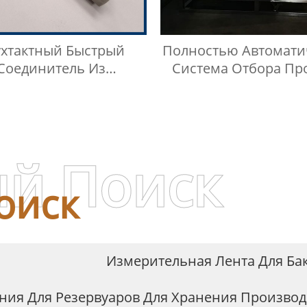
ухтактный Быстрый
Полностью Автомати
Соединитель Из
Система Отбора Пр
авеющей Стали Типа
Резервуаров Для Хр
BKZF-S
Жидкостей На Лю
Высоте
й Поиск
оиск
Измерительная Лента Для Ба
ния Для Резервуаров Для Хранения Произво