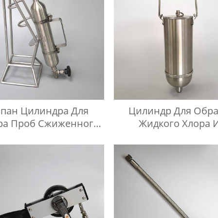
апан Цилиндра Для
Цилиндр Для Обр
ра Проб Сжиженного
Жидкого Хлора 
тяного Газа BPF Из
Нержавеющей Ст
ржавеющей Стали