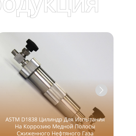
родукция
ASTM D1838 Цилиндр Для Испытания
На Коррозию Медной Полосы
Сжиженного Нефтяного Газа