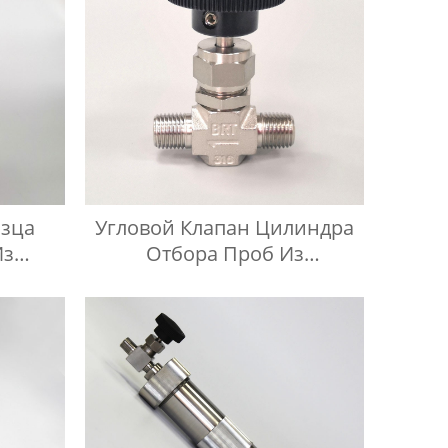
азца
Угловой Клапан Цилиндра
Из
Отбора Проб Из
али
Нержавеющей Стали 316