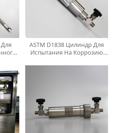
 Для
ASTM D1838 Цилиндр Для
нного
Испытания На Коррозию
ланг
Медной Полосы
Длиной
Сжиженного Нефтяного
Газа