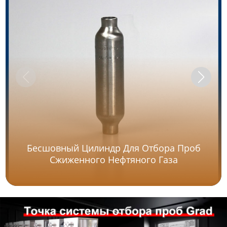
Бесшовный Цилиндр Для Отбора Проб
Сжиженного Нефтяного Газа