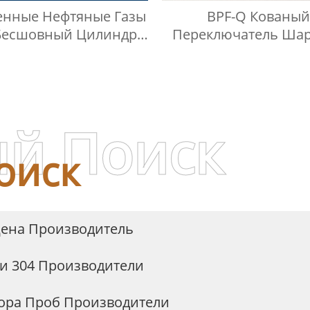
нные Нефтяные Газы
BPF-Q Кованый
 Бесшовный Цилиндр
Переключатель Ша
Для Отбора Проб
Кран С Наконечник
женного Нефтяного
Нержавеющей Стал
Газа
й Поиск
оиск
Цена Производитель
и 304 Производители
бора Проб Производители