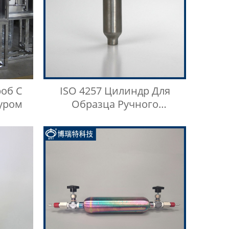
об С
ISO 4257 Цилиндр Для
уром
Образца Ручного
Анализатора Нефти Для
Сжиженного Нефтяного
Газа