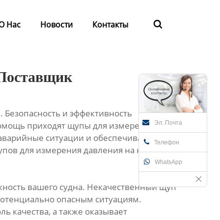
О Нас
Новости
Контакты

 Поставщик
. Безопасность и эффективность
Эл. Почта
 помощь приходят щупы для измерения
 аварийные ситуации и обеспечивая
Телефон
упов для измерения давления на нефтяные
WhatsApp
ежность вашего судна. Некачественный щуп
 потенциально опасным ситуациям.
 качества, а также оказывает