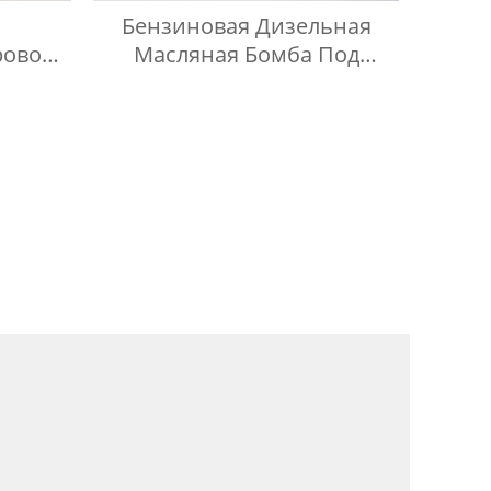
Бензиновая Дизельная
ровой
Масляная Бомба Под
ом Из
Давлением
и 316