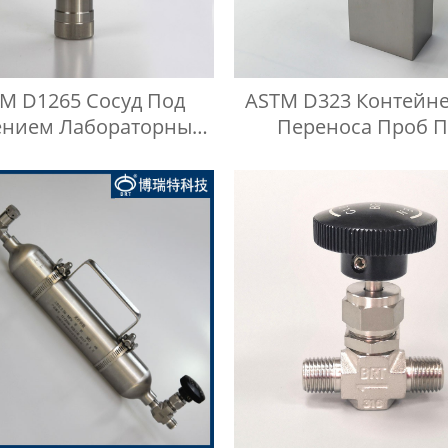
M D1265 Сосуд Под
ASTM D323 Контейне
ением Лабораторный
Переноса Проб П
хроматографический
Давлением Паров 
нтейнер Для Проб