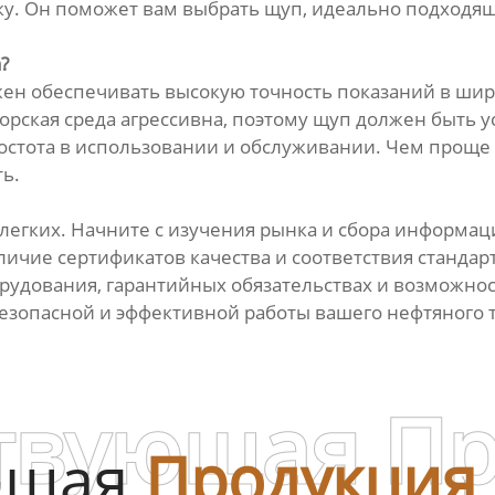
. Он поможет вам выбрать щуп, идеально подходящи
?
жен обеспечивать высокую точность показаний в ши
Морская среда агрессивна, поэтому щуп должен быть 
остота в использовании и обслуживании. Чем проще 
ь.
 легких. Начните с изучения рынка и сбора информа
ичие сертификатов качества и соответствия стандарт
орудования, гарантийных обязательствах и возможнос
безопасной и эффективной работы вашего нефтяного 
твующая П
ющая
Продукция