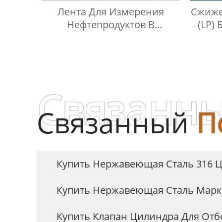
Лента Для Измерения
Сжиже
Нефтепродуктов В
(LP)
Масляных Баках
Сжи
Связанны
Связанный
П
Купить Нержавеющая Сталь 316 
Купить Нержавеющая Сталь Марк
Купить Клапан Цилиндра Для От