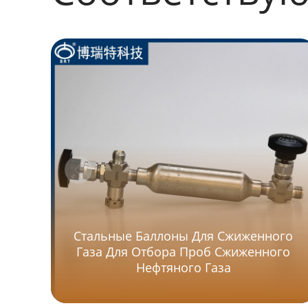
Стальные Баллоны Для Сжиженного
Газа Для Отбора Проб Сжиженного
Нефтяного Газа