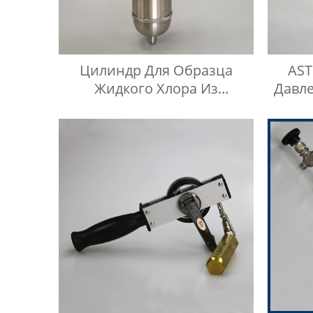
Цилиндр Для Образца
AST
Жидкого Хлора Из
Давл
Нержавеющей Стали
Газо
Ко