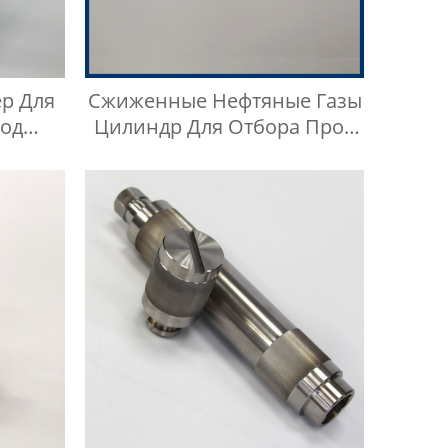
р Для
Сжиженные Нефтяные Газы
од
Цилиндр Для Отбора Проб
Reid
Swagelok