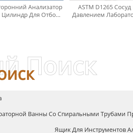
торонний Анализатор
ASTM D1265 Сосуд
 Цилиндр Для Отбора
Давлением Лаборат
Проб LGP
Газохроматографич
Контейнер Для П
й Поиск
оиск
а
ораторной Ванны Со Спиральными Трубами П
Ящик Для Инструментов 