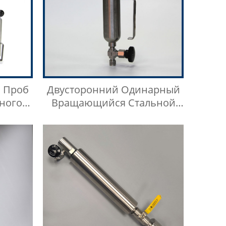
 Проб
Двусторонний Одинарный
ного
Вращающийся Стальной
ния Из
Цилиндр Для Отбора Проб
 316SS