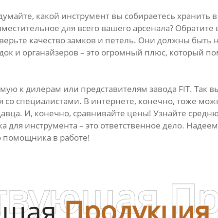
думайте, какой инструмент вы собираетесь хранить 
е вместительное для всего вашего арсенала? Обратит
верьте качество замков и петель. Они должны быть 
док и органайзеров – это огромный плюс, который п
мую к дилерам или представителям завода FIT. Так 
 со специалистами. В интернете, конечно, тоже мож
вца. И, конечно, сравнивайте цены! Узнайте средню
а для инструмента – это ответственное дело. Надеемс
 помощника в работе!
твующая П
ющая
Продукция