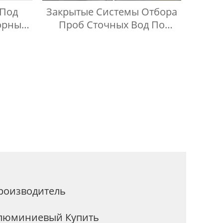
 Под
Закрытые Системы Отбора
орный
Проб Сточных Вод По
еский
Индивидуальному Заказу
роб
роизводитель
Алюминиевый Купить