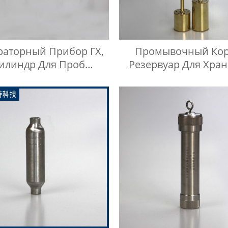
раторный Прибор ГХ,
Промывочный Кор
илиндр Для Проб
Резервуар Для Хра
женного Нефтяного
Масла Комплект 
Газа
Проверки Темпера
Масла