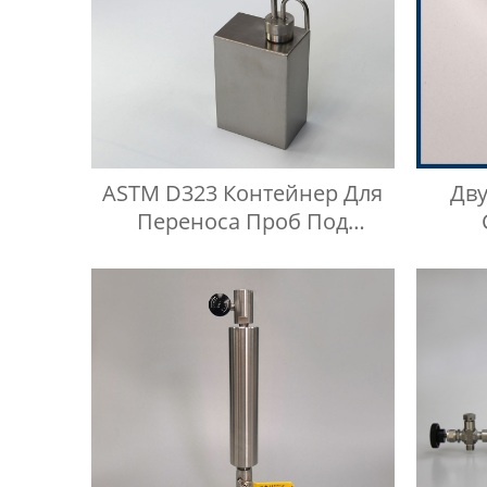
ASTM D323 Контейнер Для
Дв
Переноса Проб Под
Давлением Паров Reid
Нерж