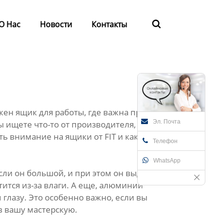
О Нас
Новости
Контакты

жен ящик для работы, где важна прочность и
Эл. Почта
 ищете что-то от производителя,
ь внимание на ящики от FIT и как
Телефон
WhatsApp
сли он большой, и при этом он выдержит
тится из-за влаги. А еще, алюминий
глазу. Это особенно важно, если вы
в вашу мастерскую.