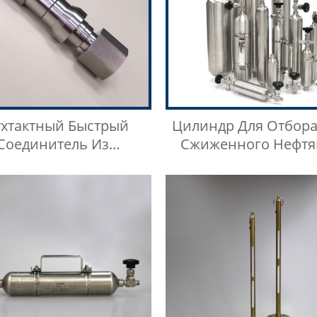
ухтактный Быстрый
Цилиндр Для Отбора
Соединитель Из
Сжиженного Нефтя
авеющей Стали Типа
Газа Высокого Давле
BKZF-S
Нержавеющей Стали