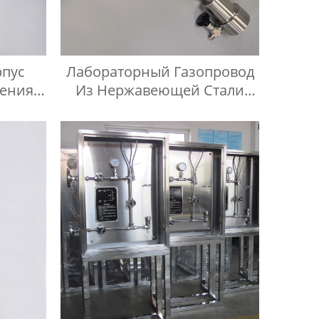
пус
Лабораторный Газопровод
нения
Из Нержавеющей Стали
Для
Манометр
туры