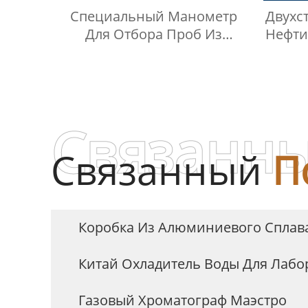
Специальный Манометр
Двухс
Для Отбора Проб Из
Нефти
Стальных Цилиндров,
Включая Тройник Из
Нержавеющей Стали
Связанны
Связанный
П
Коробка Из Алюминиевого Сплав
Китай Охладитель Воды Для Лаб
Газовый Хроматограф Маэстро