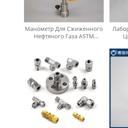
Манометр Для Сжиженного
Лабо
Нефтяного Газа ASTM
Ц
D1267, Прибор Для
Сжи
Измерения Давления Паров