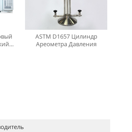
овый
ASTM D1657 Цилиндр
кий
Ареометра Давления
роб
за И
 Для
водитель