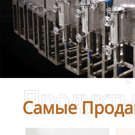
Самые П
Продукт
Самые Прода