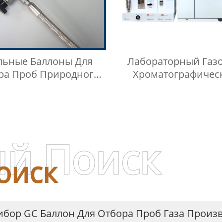
льные Баллоны Для
Лабораторный Газ
ра Проб Природного
Хроматографичес
а Низкого Давления
Контейнер Для П
Контейнер Для Га
Жидкой Среды Игла
Инъекций
й Поиск
оиск
бор GC Баллон Для Отбора Проб Газа Произ