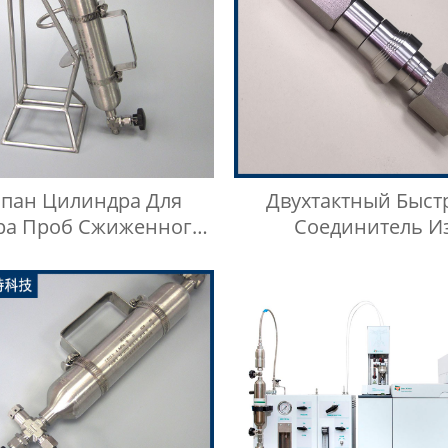
апан Цилиндра Для
Двухтактный Быст
ра Проб Сжиженного
Соединитель И
тяного Газа BPF Из
Нержавеющей Стали
ржавеющей Стали
BKZF-S