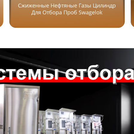
Сжиженные Нефтяные Газы Цилиндр
Для Отбора Проб Swagelok