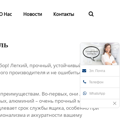
О Нас
Новости
Контакты

ль
р! Легкий, прочный, устойчивый к
Эл. Почта
ного производителя и не ошибиться с
Телефон
преимуществам. Во-первых, они легкие.
WhatsApp
орых, алюминий – очень прочный материал,
длевает срок службы ящика, особенно при
ионализма и аккуратности вашему