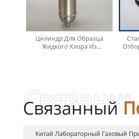
Цилиндр Для Образца
Ста
Жидкого Хлора Из
Отбо
Нержавеющей Стали
Газ
Связанны
Связанный
П
Китай Лабораторный Газовый При