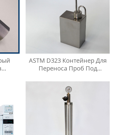
рый
ASTM D323 Контейнер Для
з
Переноса Проб Под
 Типа
Давлением Паров Reid