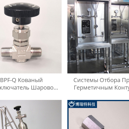
BPF-Q Кованый
Системы Отбора Пр
ключатель Шаровой
Герметичным Конт
 С Наконечником Из
авеющей Стали 316