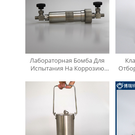
Лабораторная Бомба Для
Кл
Испытания На Коррозию
Отбо
Медных Полос
Неф
Не