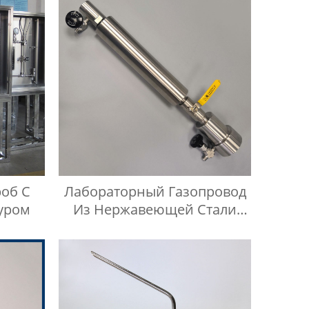
об С
Лабораторный Газопровод
уром
Из Нержавеющей Стали
Манометр