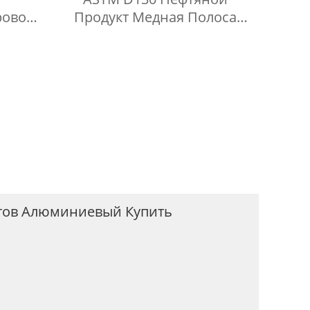
ровой
Продукт Медная Полоса
ом Из
Коррозионный Сосуд Под
и 316
Давлением
тов Алюминиевый Купить