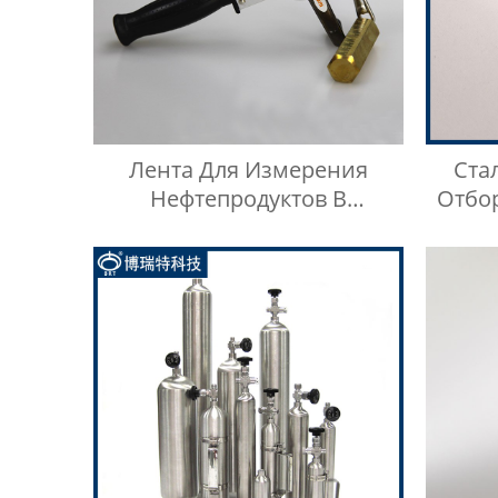
Лента Для Измерения
Ста
Нефтепродуктов В
Отбо
Масляных Баках
Н
Нерж
Ти