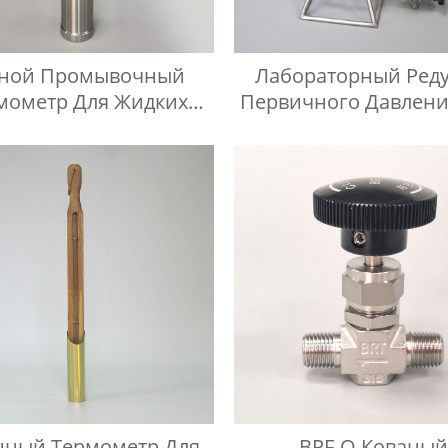
чной Промывочный
Лабораторный Реду
мометр Для Жидких
Первичного Давлени
Нефтепродуктов
Высокой Чисто
нный Термометр Для
BPF-Q Кованый