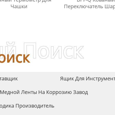
Чашки
Переключатель Ша
Кран С Наконечник
Нержавеющей Стал
й Поиск
оиск
ставщик
Ящик Для Инструмен
 Медной Ленты На Коррозию Завод
тодика Производитель