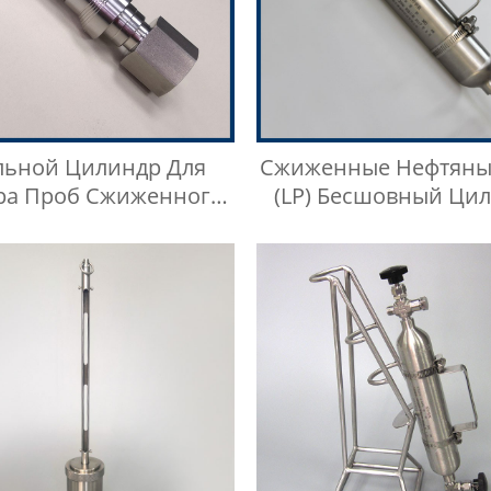
льной Цилиндр Для
Сжиженные Нефтяны
ра Проб Сжиженного
(LP) Бесшовный Ци
ефтяного Газа Из
Для Отбора Про
авеющей Стали 304,
Сжиженного Нефтя
п Кнопки Быстрого
Газа
Соединителя