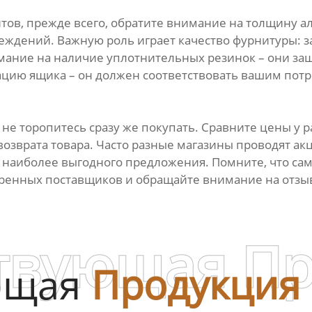
ов, прежде всего, обратите внимание на толщину а
еждений. Важную роль играет качество фурнитуры: з
ние на наличие уплотнительных резинок – они защи
ацию ящика – он должен соответствовать вашим пот
, не торопитесь сразу же покупать. Сравните цены у
возврата товара. Часто разные магазины проводят ак
 наиболее выгодного предложения. Помните, что сама
еренных поставщиков и обращайте внимание на отзы
твующая П
ющая
Продукция