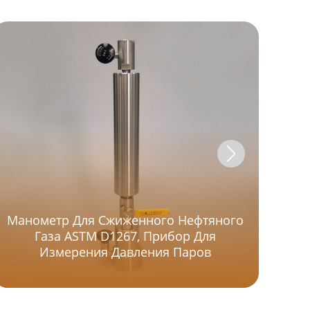
Манометр Для Сжиженного Нефтяного
Газа ASTM D1267, Прибор Для
У
Измерения Давления Паров
П