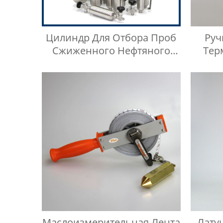
Цилиндр Для Отбора Проб
Ру
Сжиженного Нефтяного
Тер
Газа Высокого Давления Из
Нержавеющей Стали 316SS
Маслоизмерительная Лента
Лату