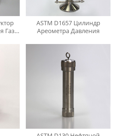
ктор
ASTM D1657 Цилиндр
я Газа
Ареометра Давления
ты
ASTM D130 Нефтяной