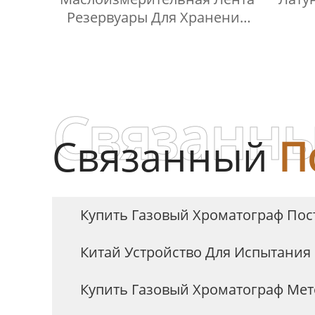
Резервуары Для Хранения
Линия Ручного Манометра
Связанны
Связанный
П
Купить Газовый Хроматограф По
Китай Устройство Для Испытания
Купить Газовый Хроматограф Ме