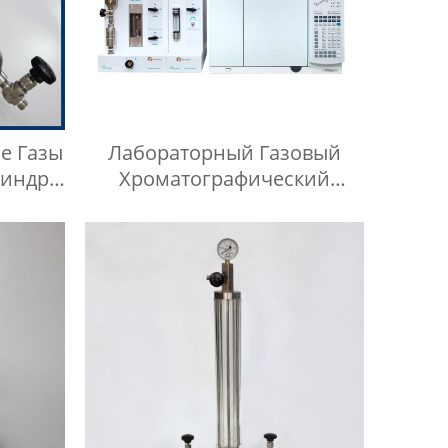
е Газы
Лабораторный Газовый
линдр
Хроматографический
б
Контейнер Для Проб
ного
Контейнер Для Газа И
Жидкой Среды Игла Для
Инъекций