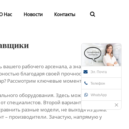
О Нас
Новости
Контакты

тавщики
 вашего рабочего арсенала, а значит, и
Эл. Почта
ностью благодаря своей прочности,
суар? Рассмотрим ключевые моменты.
Телефон
тального оборудования. Здесь можно найти
WhatsApp
от специалистов. Второй вариант –
равнить разные модели, не выходя из дома.
т – производители. Зачастую, напрямую у