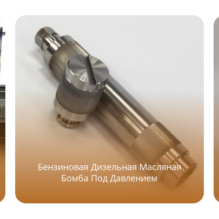
Бензиновая Дизельная Масляная
Бомба Под Давлением