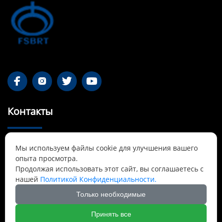




Контакты
55-1 Qianjin Road, район Синьфу, Фушунь,

Мы используем файлы cookie для улучшения вашего
Ляонин
опыта просмотра.
Продолжая использовать этот сайт, вы соглашаетесь с
Cnbrtsummer@gmail.com

нашей
Политикой Конфиденциальности.
Только необходимые
+8613841389007

Принять все