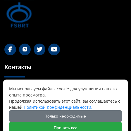




Контакты
55-1 Qianjin Road, район Синьфу, Фушунь,

Мы используем файлы cookie для улучшения вашего
Ляонин
опыта просмотра.
Продолжая использовать этот сайт, вы соглашаетесь с
Cnbrtsummer@gmail.com

нашей
Политикой Конфиденциальности.
Только необходимые
+8613841389007

Принять все