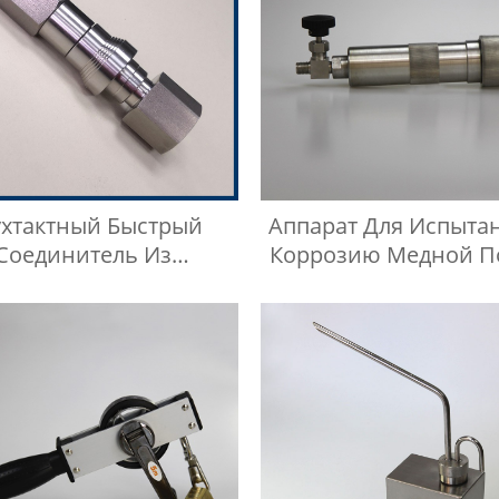
ухтактный Быстрый
Аппарат Для Испыта
Соединитель Из
Коррозию Медной П
авеющей Стали Типа
Сжиженного Нефтя
BKZF-S
Газа