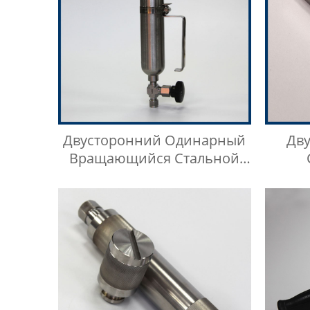
Двусторонний Одинарный
Дв
Вращающийся Стальной
Цилиндр Для Отбора Проб
Нерж