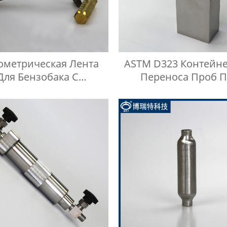
метрическая Лента
ASTM D323 Контейне
Для Бензобака С
Переноса Проб П
изельным Маслом
Давлением Паров 