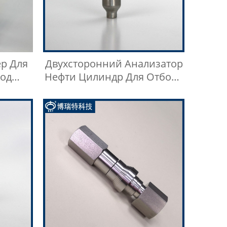
р Для
Двухсторонний Анализатор
од
Нефти Цилиндр Для Отбора
Reid
Проб LGP