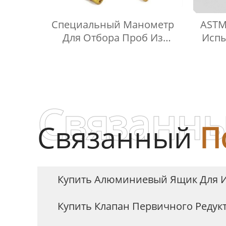
Специальный Манометр
ASTM
Для Отбора Проб Из
Испы
Стальных Цилиндров,
Включая Тройник Из
Сжи
Нержавеющей Стали
Связанны
Связанный
П
Купить Алюминиевый Ящик Для 
Купить Клапан Первичного Редук