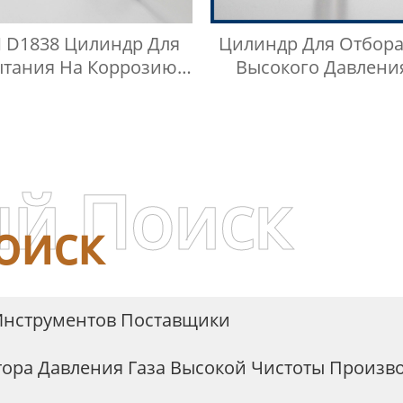
 D1838 Цилиндр Для
Цилиндр Для Отбора
тания На Коррозию
Высокого Давлени
Медной Полосы
Нержавеющей Ст
женного Нефтяного
Газа
й Поиск
оиск
Инструментов Поставщики
тора Давления Газа Высокой Чистоты Произв