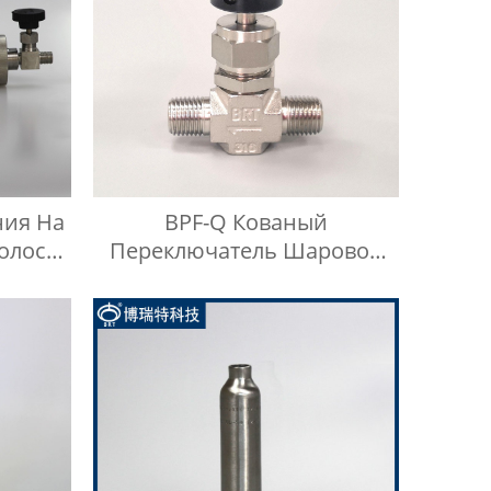
ния На
BPF-Q Кованый
олосы
Переключатель Шаровой
ного
Кран С Наконечником Из
Нержавеющей Стали 316