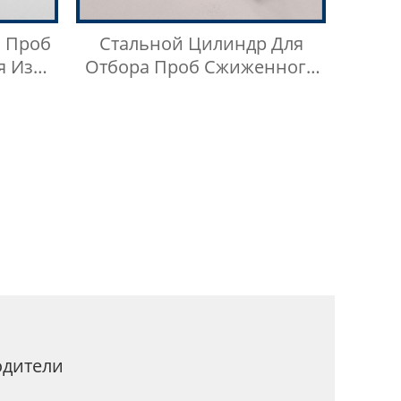
 Проб
Стальной Цилиндр Для
я Из
Отбора Проб Сжиженного
али
Нефтяного Газа Из
Нержавеющей Стали 304,
Тип Кнопки Быстрого
Соединителя
одители