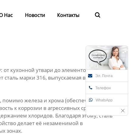
О Нас
Новости
Контакты

: от кухонной утвари до элементов сложных
Эл. Почта
 сталь марки 316, выпускаемая в виде
Телефон
ит, помимо железа и хрома (обеспечивающих
WhatsApp
сть к коррозии в агрессивных средах,
держанием хлоридов. Благодаря этому, сталь
ойство делает её незаменимой в
х зонах.