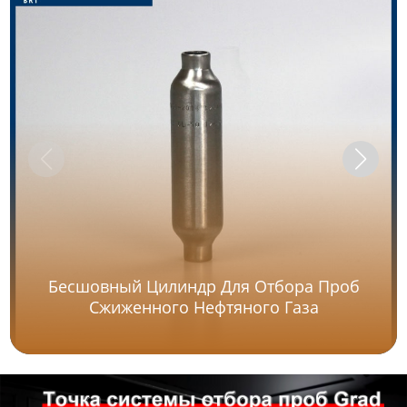
Бесшовный Цилиндр Для Отбора Проб
Сжиженного Нефтяного Газа