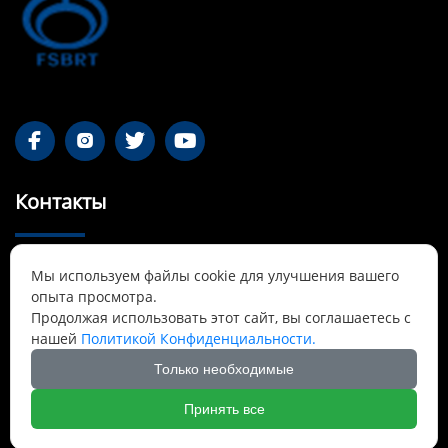




Контакты
55-1 Qianjin Road, район Синьфу, Фушунь,

Мы используем файлы cookie для улучшения вашего
Ляонин
опыта просмотра.
Продолжая использовать этот сайт, вы соглашаетесь с
Cnbrtsummer@gmail.com

нашей
Политикой Конфиденциальности.
Только необходимые
+8613841389007

Принять все
Авторские права принадлежат © Фушуньское ООО