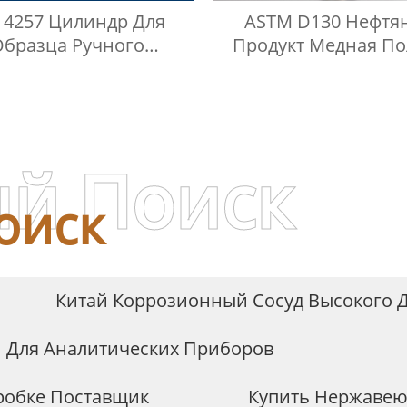
 4257 Цилиндр Для
ASTM D130 Нефтя
Образца Ручного
Продукт Медная По
лизатора Нефти Для
Коррозионный Сосу
женного Нефтяного
Давлением
Газа
й Поиск
оиск
Китай Коррозионный Сосуд Высокого 
Для Аналитических Приборов
робке Поставщик
Купить Нержавею