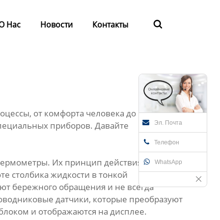
О Нас
Новости
Контакты

цессы, от комфорта человека до работы
Эл. Почта
пециальных приборов. Давайте
Телефон
термометры. Их принцип действия основан
WhatsApp
те столбика жидкости в тонкой
уют бережного обращения и не всегда
водниковые датчики, которые преобразуют
блоком и отображаются на дисплее.