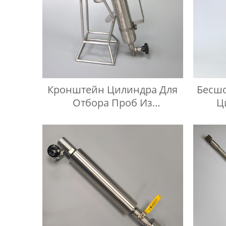
Кронштейн Цилиндра Для
Бесш
Отбора Проб Из
Ц
Нержавеющей Стали 304
Дав