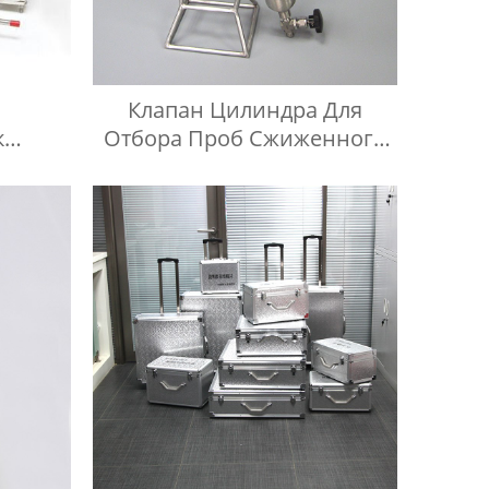
Клапан Цилиндра Для
к
Отбора Проб Сжиженного
ое
Нефтяного Газа BPF Из
дитель
Нержавеющей Стали