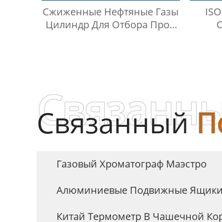
Сжиженные Нефтяные Газы
ISO
Цилиндр Для Отбора Проб
Swagelok
Ана
Сжи
Связанны
Связанный
П
Газовый Хроматограф Маэстро
Алюминиевые Подвижные Ящики 
Китай Термометр В Чашечной Ко