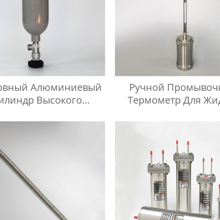
овный Алюминиевый
Ручной Промывоч
илиндр Высокого
Термометр Для Жи
ления Для Газа CO2
Нефтепродукто