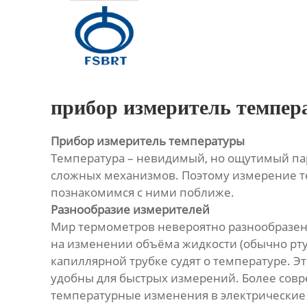
Главная
Продукция
О Нас
прибор измеритель темпер
Новости
Прибор измеритель температуры
Температура – невидимый, но ощутимый пар
Контакты
сложных механизмов. Поэтому измерение т
познакомимся с ними поближе.
Разнообразие измерителей
Мир термометров невероятно разнообразен
на изменении объёма жидкости (обычно рту
капиллярной трубке судят о температуре. Э
удобны для быстрых измерений. Более сов
температурные изменения в электрические 