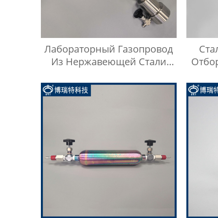
Лабораторный Газопровод
Ста
Из Нержавеющей Стали
Отбо
Манометр
Неф
Высок