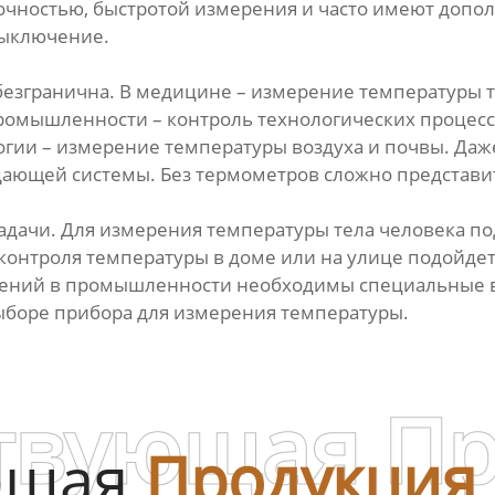
чностью, быстротой измерения и часто имеют допол
выключение.
згранична. В медицине – измерение температуры те
омышленности – контроль технологических процессов
гии – измерение температуры воздуха и почвы. Даже
дающей системы. Без термометров сложно представи
задачи. Для измерения температуры тела человека п
 контроля температуры в доме или на улице подойде
рений в промышленности необходимы специальные в
выборе прибора для измерения температуры.
твующая П
ющая
Продукция