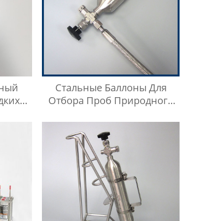
ный
Стальные Баллоны Для
дких
Отбора Проб Природного
в
Газа Низкого Давления