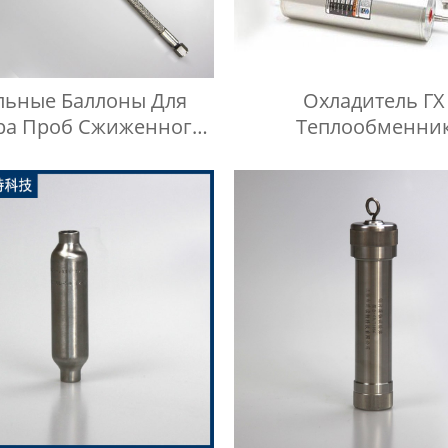
льные Баллоны Для
Охладитель ГХ
ра Проб Сжиженного
Теплообменни
тяного Газа, Шланг
Нефтехимическ
ого Давления Длиной
Оборудование Охла
1 Метр
Воды