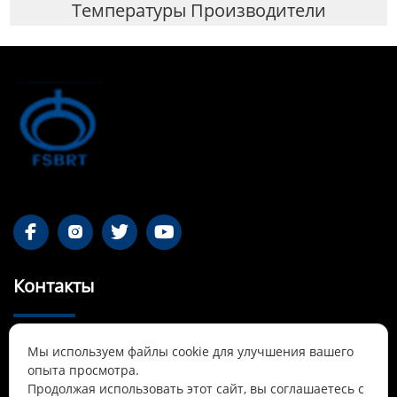
Температуры Производители




Контакты
55-1 Qianjin Road, район Синьфу, Фушунь,

Мы используем файлы cookie для улучшения вашего
Ляонин
опыта просмотра.
Продолжая использовать этот сайт, вы соглашаетесь с
Cnbrtsummer@gmail.com