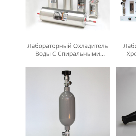
Лабораторный Охладитель
Лаб
Воды С Спиральными
Хр
Трубами
Ко
Кон
Жид