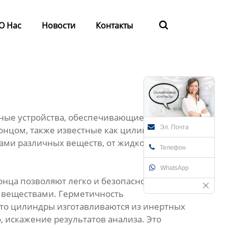
О Нас
Новости
Контакты

ные устройства, обеспечивающие точный и
Эл. Почта
онцом, также известные как цилиндры для
ами различных веществ, от жидкостей до
Телефон
WhatsApp
нца позволяют легко и безопасно брать
и веществами. Герметичность
асто цилиндры изготавливаются из инертных
 искажение результатов анализа. Это