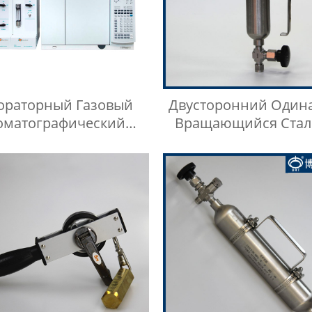
ораторный Газовый
Двусторонний Один
оматографический
Вращающийся Стал
нтейнер Для Проб
Цилиндр Для Отбора
тейнер Для Газа И
кой Среды Игла Для
Инъекций