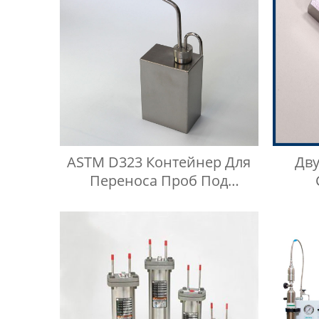
ASTM D323 Контейнер Для
Дв
Переноса Проб Под
Давлением Паров Reid
Нерж