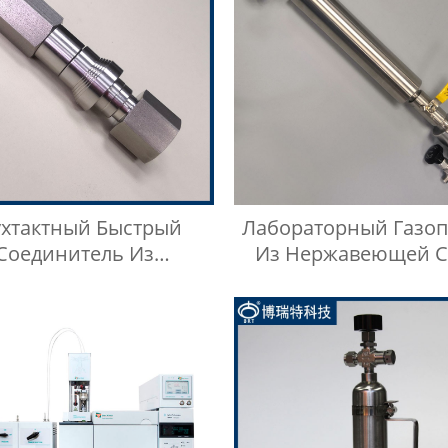
ухтактный Быстрый
Лабораторный Газо
Соединитель Из
Из Нержавеющей С
авеющей Стали Типа
Манометр
BKZF-S