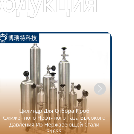
родукция
Цилиндр Для Отбора Проб
Сжиженного Нефтяного Газа Высокого
Давления Из Нержавеющей Стали
316SS