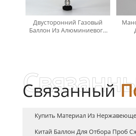
Двусторонний Газовый
Мано
Баллон Из Алюминиевого
Сплава
Д
Связанны
Связанный
П
Купить Материал Из Нержавеюще
Китай Баллон Для Отбора Проб 