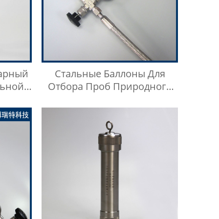
арный
Стальные Баллоны Для
ьной
Отбора Проб Природного
 Проб
Газа Низкого Давления