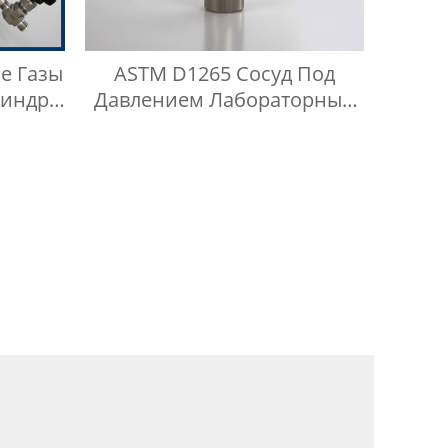
е Газы
ASTM D1265 Сосуд Под
линдр
Давлением Лабораторный
б
Газохроматографический
ного
Контейнер Для Проб