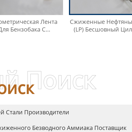
метрическая Лента
Сжиженные Нефтяны
Для Бензобака С
(LP) Бесшовный Ци
изельным Маслом
Для Отбора Про
Сжиженного Нефтя
Газа
й Поиск
оиск
й Стали Производители
Сжиженного Безводного Аммиака Поставщик