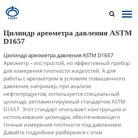
Главная

Продукция
Цилиндр ареометра давления ASTM
О Нас
D1657
Цилиндр ареометра давления ASTM D1657
Новости
Ареометр – это простой, но эффективный прибор
для измерения плотности жидкостей. А для
Контакты
работы с ареометром в условиях повышенного
давления, например, при анализе
нефтепродуктов, используется специальный
цилиндр, регламентируемый стандартом ASTM
D1657. Этот стандарт описывает конструкцию и
использование цилиндра, обеспечивающего
точные измерения плотности под давлением.
Давайте подробнее разберемся с этим