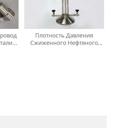
провод
Плотность Давления
тали
Сжиженного Нефтяного
Газа ISO 3993 В
Испытательном Цилиндре
Легких Углеводородов