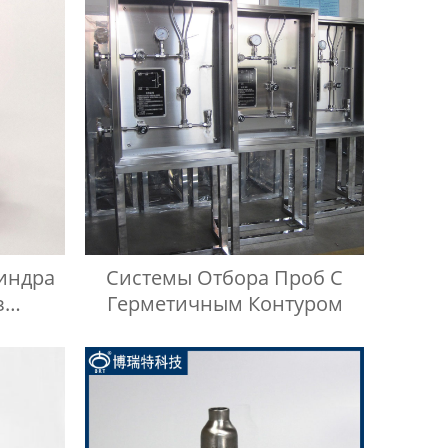
индра
Системы Отбора Проб С
з
Герметичным Контуром
и 316