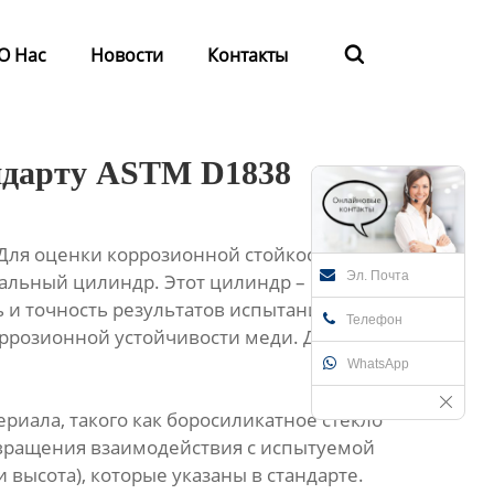
О Нас
Новости
Контакты

андарту ASTM D1838
 Для оценки коррозионной стойкости медной
Эл. Почта
альный цилиндр. Этот цилиндр – не просто
и точность результатов испытаний. Его
Телефон
ррозионной устойчивости меди. Давайте
WhatsApp
риала, такого как боросиликатное стекло
вращения взаимодействия с испытуемой
высота), которые указаны в стандарте.