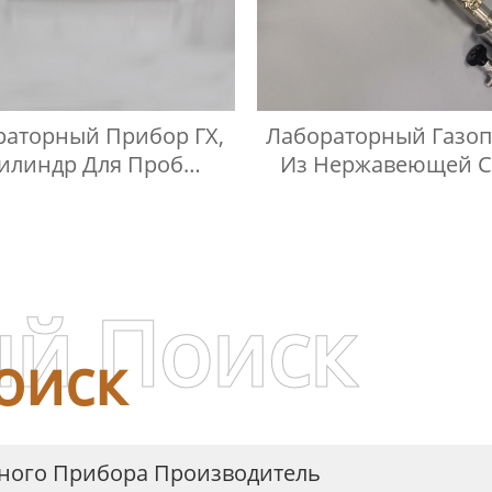
раторный Прибор ГХ,
Лабораторный Газо
илиндр Для Проб
Из Нержавеющей С
женного Нефтяного
Манометр
Газа
й Поиск
оиск
ного Прибора Производитель