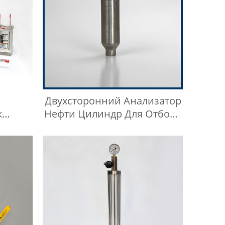
Двухсторонний Анализатор
к
Нефти Цилиндр Для Отбора
ое
Проб LGP
дитель