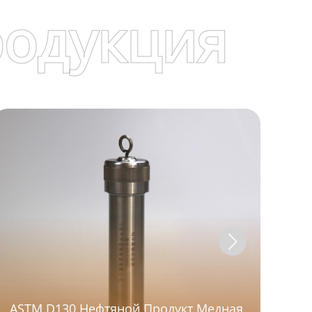
родукция
ASTM D130 Нефтяной Продукт Медная