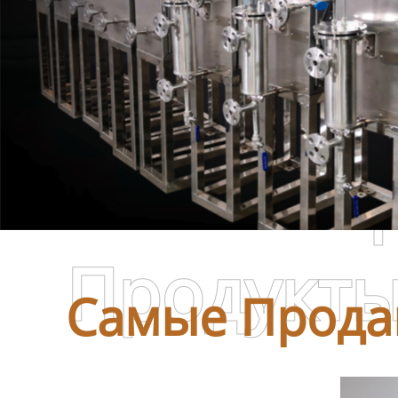
Самые П
Продукт
Самые Прода