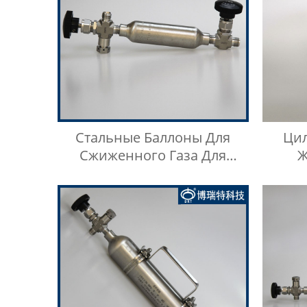
Стальные Баллоны Для
Цил
Сжиженного Газа Для
Ж
Отбора Проб Сжиженного
Не
Нефтяного Газа