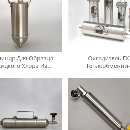
индр Для Образца
Охладитель ГХ
идкого Хлора Из
Теплообменни
ржавеющей Стали
Нефтехимическ
Оборудование Охла
Воды