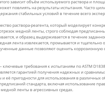
т этого зависит объём используемого раствора и пло
ожет повлиять на результаты испытания. Часто цил
ержания стабильных условий в течение всего экспе
ство раствора-реагента, который моделирует конкр
я отрезок медной ленты, строго соблюдая предписанн
вается, и образец выдерживается в течение заданн
едная лента извлекается, промывается и тщательно 
олученные данные позволяют оценить коррозионную 
 – ключевые требования к испытаниям по ASTM D1838
является гарантией получения надежных и сравнимых
и её пригодности для использования в различных об
 предписаний стандарта, включая использование пр
медной ленты в агрессивных средах.