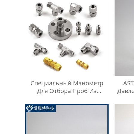
Специальный Манометр
AST
Для Отбора Проб Из
Давл
Стальных Цилиндров,
Газо
Включая Тройник Из
Ко
Нержавеющей Стали