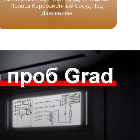
Полоса Коррозионный Сосуд Под
У
Давлением
П