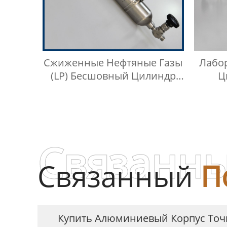
Сжиженные Нефтяные Газы
Лабо
(LP) Бесшовный Цилиндр
Ц
Для Отбора Проб
Сжи
Сжиженного Нефтяного
Газа
Связанны
Связанный
П
Купить Алюминиевый Корпус Точ