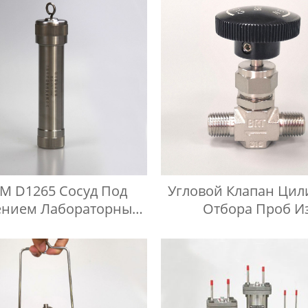
M D1265 Сосуд Под
Угловой Клапан Цил
ением Лабораторный
Отбора Проб И
хроматографический
Нержавеющей Стал
нтейнер Для Проб