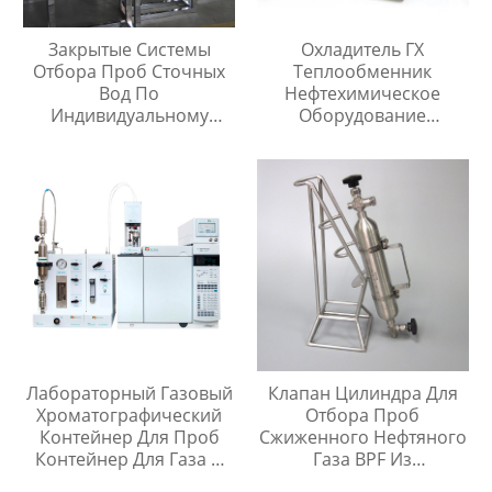
Закрытые Системы
Охладитель ГХ
Отбора Проб Сточных
Теплообменник
Вод По
Нефтехимическое
Индивидуальному
Оборудование
Заказу
Охладитель Воды
Лабораторный Газовый
Клапан Цилиндра Для
Хроматографический
Отбора Проб
Контейнер Для Проб
Сжиженного Нефтяного
Контейнер Для Газа И
Газа BPF Из
Жидкой Среды Игла Для
Нержавеющей Стали