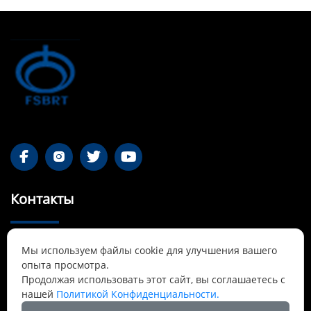




Контакты
55-1 Qianjin Road, район Синьфу, Фушунь,

Мы используем файлы cookie для улучшения вашего
Ляонин
опыта просмотра.
Продолжая использовать этот сайт, вы соглашаетесь с
Cnbrtsummer@gmail.com

нашей
Политикой Конфиденциальности.