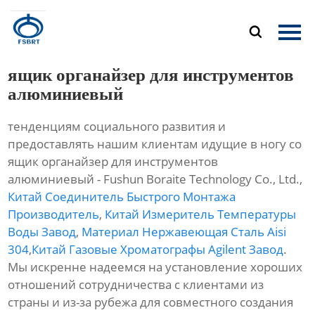
Главная

Продукция
ящик органайзер для инструментов
О Нас
алюминиевый
тенденциям социального развития и
Новости
предоставлять нашим клиентам идущие в ногу со
ящик органайзер для инструментов
Контакты
алюминиевый - Fushun Boraite Technology Co., Ltd.,
Китай Соединитель Быстрого Монтажа
Производитель
,
Китай Измеритель Температуры
Воды Завод
,
Материал Нержавеющая Сталь Aisi
304
,
Китай Газовые Хроматографы Agilent Завод
.
Мы искренне надеемся на установление хороших
отношений сотрудничества с клиентами из
страны и из-за рубежа для совместного создания