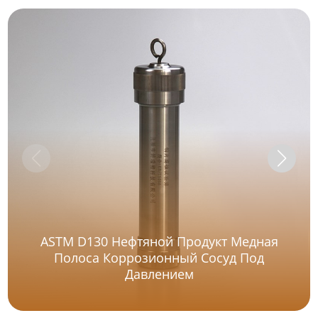
ASTM D130 Нефтяной Продукт Медная
Полоса Коррозионный Сосуд Под
Давлением