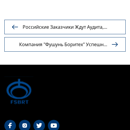
Российские Заказчики Ждут Аудита,

Компания Borrett Technology Выходит На
Рынок Евразийского Союза
Компания "Фушунь Боритех" Успешно

Провела Праздничное Собрание 2026
Года



